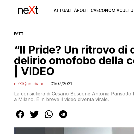
ATTUALITÀ
POLITICA
ECONOMIA
CULTU
FATTI
“Il Pride? Un ritrovo di 
delirio omofobo della co
| VIDEO
neXtQuotidiano
01/07/2021
La consigliera di Cesano Boscone Antonia Parisotto
a Milano. E in breve il video diventa virale.