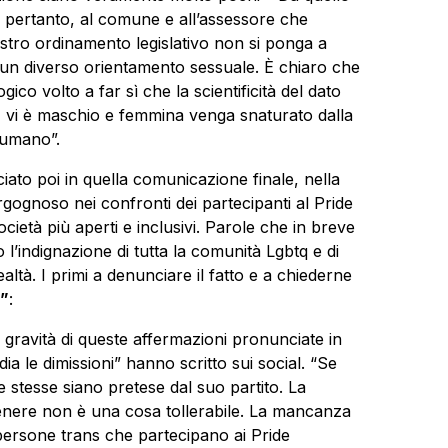
o, pertanto, al comune e all’assessore che
ostro ordinamento legislativo non si ponga a
 un diverso orientamento sessuale. È chiaro che
gico volto a far sì che la scientificità del dato
, vi è maschio e femmina venga snaturato dalla
’umano”.
ato poi in quella comunicazione finale, nella
rgognoso nei confronti dei partecipanti al Pride
ietà più aperti e inclusivi. Parole che in breve
l’indignazione di tutta la comunità Lgbtq e di
tà. I primi a denunciare il fatto e a chiederne
o”
:
 gravità di queste affermazioni pronunciate in
ia le dimissioni” hanno scritto sui social. “Se
 stesse siano pretese dal suo partito. La
genere non è una cosa tollerabile. La mancanza
e persone trans che partecipano ai Pride