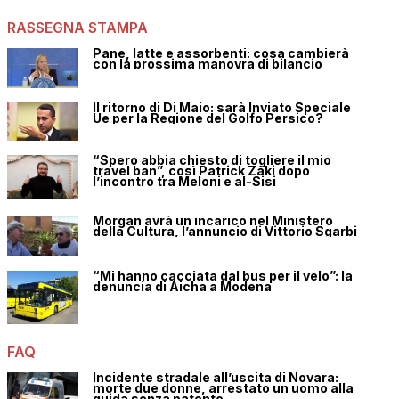
RASSEGNA STAMPA
Pane, latte e assorbenti: cosa cambierà
con la prossima manovra di bilancio
Il ritorno di Di Maio: sarà Inviato Speciale
Ue per la Regione del Golfo Persico?
“Spero abbia chiesto di togliere il mio
travel ban”, così Patrick Zaki dopo
l’incontro tra Meloni e al-Sisi
Morgan avrà un incarico nel Ministero
della Cultura, l’annuncio di Vittorio Sgarbi
“Mi hanno cacciata dal bus per il velo”: la
denuncia di Aicha a Modena
FAQ
Incidente stradale all’uscita di Novara:
morte due donne, arrestato un uomo alla
guida senza patente