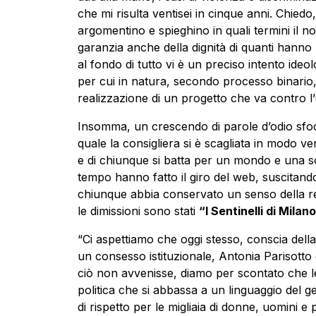
che mi risulta ventisei in cinque anni. Chied
argomentino e spieghino in quali termini il n
garanzia anche della dignità di quanti hanno
al fondo di tutto vi è un preciso intento ideolo
per cui in natura, secondo processo binario
realizzazione di un progetto che va contro l
Insomma, un crescendo di parole d’odio sfoci
quale la consigliera si è scagliata in modo ve
e di chiunque si batta per un mondo e una soc
tempo hanno fatto il giro del web, suscitando 
chiunque abbia conservato un senso della real
le dimissioni sono stati
“I Sentinelli di Milan
“Ci aspettiamo che oggi stesso, conscia della
un consesso istituzionale, Antonia Parisotto d
ciò non avvenisse, diamo per scontato che le
politica che si abbassa a un linguaggio del 
di rispetto per le migliaia di donne, uomini 