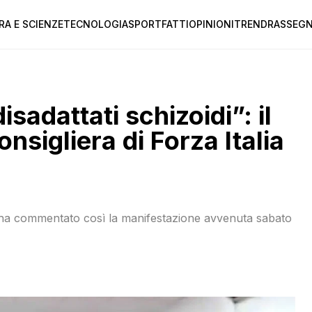
RA E SCIENZE
TECNOLOGIA
SPORT
FATTI
OPINIONI
TREND
RASSEGN
disadattati schizoidi”: il
nsigliera di Forza Italia
 ha commentato così la manifestazione avvenuta sabato