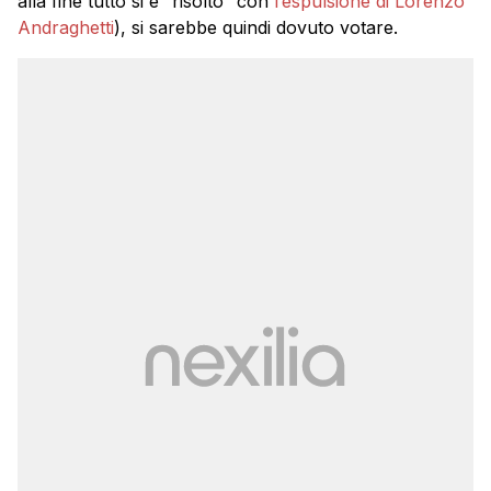
alla fine tutto si è “risolto” con
l’espulsione di Lorenzo
Andraghetti
), si sarebbe quindi dovuto votare.