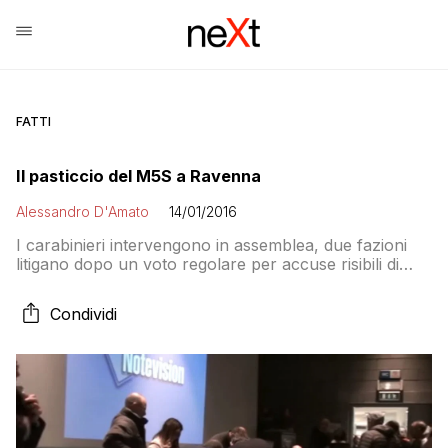
FATTI
Il pasticcio del M5S a Ravenna
Alessandro D'Amato
14/01/2016
I carabinieri intervengono in assemblea, due fazioni
litigano dopo un voto regolare per accuse risibili di
conflitto d’interesse sulla candidata regolarmente
eletta. Poi arriva la richiesta di espulsione allo staff di
Condividi
Beppe Grillo. Il tafazzismo impera ovunque