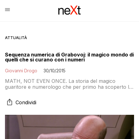
ATTUALITÀ
Sequenza numerica di Grabovoj: il magico mondo di
quelli che si curano con i numeri
Giovanni Drogo
30/10/2015
MATH, NOT EVEN ONCE. La storia del magico
guaritore e numerologo che per primo ha scoperto le
proprietà medicamentose di certi numeri. In parole
povere Grabovoj ha trovato il modo di utilizzare i
Condividi
numeri per curare le malattie e rigenerare l’energia
psichica. Se ci credi