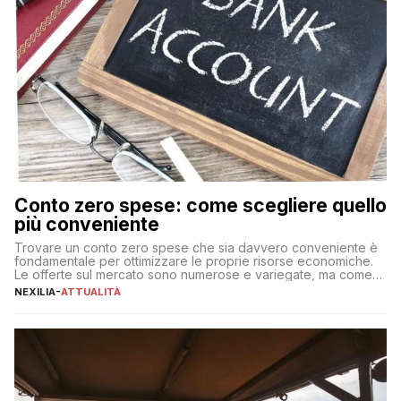
Conto zero spese: come scegliere quello
più conveniente
Trovare un conto zero spese che sia davvero conveniente è
fondamentale per ottimizzare le proprie risorse economiche.
Le offerte sul mercato sono numerose e variegate, ma come
individuare quella più adatta alle proprie esigenze senza
NEXILIA
-
ATTUALITÀ
incorrere in costi nascosti? Optare per un conto zero spese
significa eliminare le spese di gestione che spesso incidono
sul […]