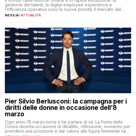
Il mondo delle Risorse Umane è in rapida evoluzione: la
gestione dei talenti, la digital employee experience e
l’efficienza operativa sono le nuove priorità. Il mercato del
lavoro, d’altra parte, è sempre più competitivo con una lotta
NEXILIA
-
ATTUALITÀ
per aggiudicarsi i talenti più validi che si intensifica e le
aspettative dei dipendenti in continua evoluzione. I […]
Pier Silvio Berlusconi: la campagna per i
diritti delle donne in occasione dell’8
marzo
Ogni anno l’8 marzo torna a far parlare di sé. La Festa della
Donna diventa occasione di dibattito, riflessione, momento per
prendere una posizione e dar valore alla figura femminile nella
sua complessità e crucialità. A lanciare un messaggio “forte e