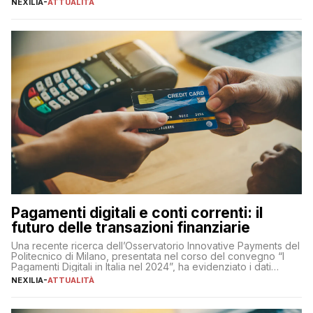
NEXILIA
-
ATTUALITÀ
chiaro” quest’anno è stato anche Pier Silvio Berlusconi,
amministratore delegato di Mediaset, che ha […]
Pagamenti digitali e conti correnti: il
futuro delle transazioni finanziarie
Una recente ricerca dell’Osservatorio Innovative Payments del
Politecnico di Milano, presentata nel corso del convegno “I
Pagamenti Digitali in Italia nel 2024”, ha evidenziato i dati
definitivi del primo semestre 2024 relativamente alle
NEXILIA
-
ATTUALITÀ
transazioni dei pagamenti digitali con carta nel nostro Paese:
223 miliardi di euro. Si ritiene che il totale relativo ai 12 mesi […]