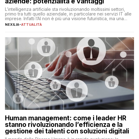
aziende: potenzialità e vantaggi
L’intelligenza artificiale sta rivoluzionando moltissimi settori,
primo tra tutti quello aziendale, in particolare nei servizi IT alle
imprese. Infatti l’AI non è più una visione futuristica, ma una
realtà operativa che sta portando a un cambio significativo in
NEXILIA
-
ATTUALITÀ
ogni ambito. L’inserimento delle tecnologie di intelligenza
artificiale porta non solo all’ottimizzazione di diverse
operazioni, bensì comporta […]
Human management: come i leader HR
stanno rivoluzionando l’efficienza e la
gestione dei talenti con soluzioni digitali