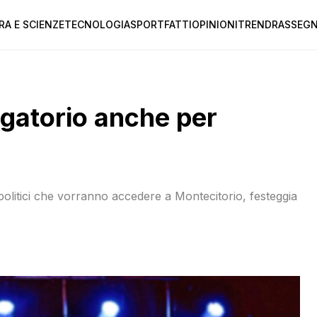
RA E SCIENZE
TECNOLOGIA
SPORT
FATTI
OPINIONI
TREND
RASSEGN
igatorio anche per
 politici che vorranno accedere a Montecitorio, festeggia