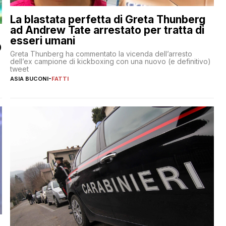
La blastata perfetta di Greta Thunberg
ad Andrew Tate arrestato per tratta di
esseri umani
O
Greta Thunberg ha commentato la vicenda dell’arresto
dell’ex campione di kickboxing con una nuovo (e definitivo)
tweet
ASIA BUCONI
-
FATTI