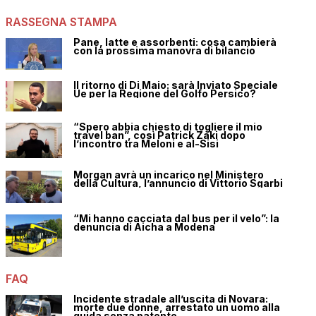
RASSEGNA STAMPA
Pane, latte e assorbenti: cosa cambierà
con la prossima manovra di bilancio
Il ritorno di Di Maio: sarà Inviato Speciale
Ue per la Regione del Golfo Persico?
“Spero abbia chiesto di togliere il mio
travel ban”, così Patrick Zaki dopo
l’incontro tra Meloni e al-Sisi
Morgan avrà un incarico nel Ministero
della Cultura, l’annuncio di Vittorio Sgarbi
“Mi hanno cacciata dal bus per il velo”: la
denuncia di Aicha a Modena
FAQ
Incidente stradale all’uscita di Novara:
morte due donne, arrestato un uomo alla
guida senza patente