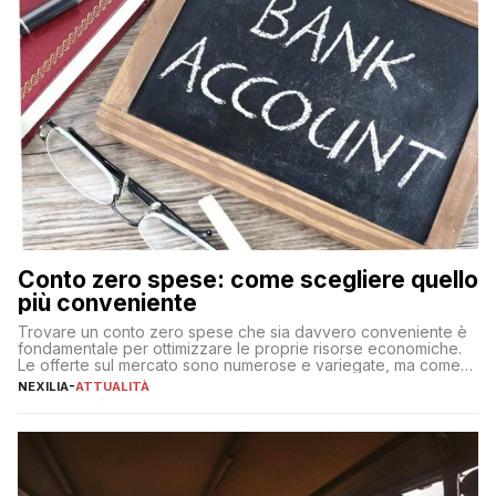
Conto zero spese: come scegliere quello
più conveniente
Trovare un conto zero spese che sia davvero conveniente è
fondamentale per ottimizzare le proprie risorse economiche.
Le offerte sul mercato sono numerose e variegate, ma come
individuare quella più adatta alle proprie esigenze senza
NEXILIA
-
ATTUALITÀ
incorrere in costi nascosti? Optare per un conto zero spese
significa eliminare le spese di gestione che spesso incidono
sul […]