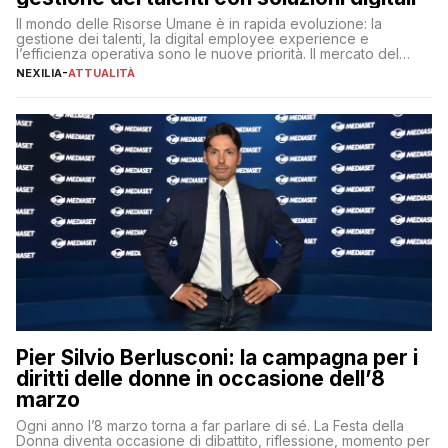
Il mondo delle Risorse Umane è in rapida evoluzione: la
gestione dei talenti, la digital employee experience e
l’efficienza operativa sono le nuove priorità. Il mercato del
lavoro, d’altra parte, è sempre più competitivo con una lotta
NEXILIA
-
ATTUALITÀ
per aggiudicarsi i talenti più validi che si intensifica e le
aspettative dei dipendenti in continua evoluzione. I […]
Pier Silvio Berlusconi: la campagna per i
diritti delle donne in occasione dell’8
marzo
Ogni anno l’8 marzo torna a far parlare di sé. La Festa della
Donna diventa occasione di dibattito, riflessione, momento per