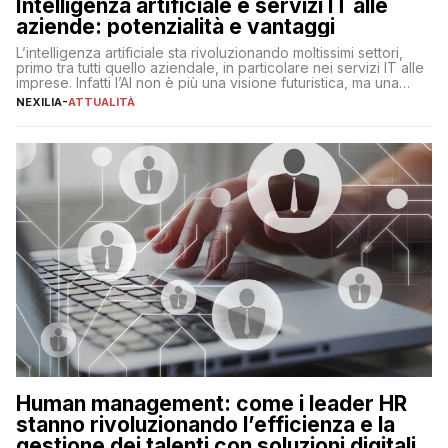
Intelligenza artificiale e servizi IT alle
aziende: potenzialità e vantaggi
L’intelligenza artificiale sta rivoluzionando moltissimi settori,
primo tra tutti quello aziendale, in particolare nei servizi IT alle
imprese. Infatti l’AI non è più una visione futuristica, ma una
realtà operativa che sta portando a un cambio significativo in
NEXILIA
-
ATTUALITÀ
ogni ambito. L’inserimento delle tecnologie di intelligenza
artificiale porta non solo all’ottimizzazione di diverse
operazioni, bensì comporta […]
Human management: come i leader HR
stanno rivoluzionando l’efficienza e la
gestione dei talenti con soluzioni digitali