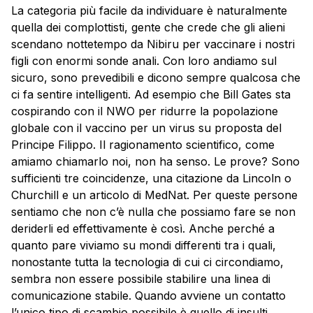
La categoria più facile da individuare è naturalmente
quella dei complottisti, gente che crede che gli alieni
scendano nottetempo da Nibiru per vaccinare i nostri
figli con enormi sonde anali. Con loro andiamo sul
sicuro, sono prevedibili e dicono sempre qualcosa che
ci fa sentire intelligenti. Ad esempio che Bill Gates sta
cospirando con il NWO per ridurre la popolazione
globale con il vaccino per un virus su proposta del
Principe Filippo. Il ragionamento scientifico, come
amiamo chiamarlo noi, non ha senso. Le prove? Sono
sufficienti tre coincidenze, una citazione da Lincoln o
Churchill e un articolo di MedNat. Per queste persone
sentiamo che non c’è nulla che possiamo fare se non
deriderli ed effettivamente è così. Anche perché a
quanto pare viviamo su mondi differenti tra i quali,
nonostante tutta la tecnologia di cui ci circondiamo,
sembra non essere possibile stabilire una linea di
comunicazione stabile. Quando avviene un contatto
l’unico tipo di scambio possibile è quello di insulti