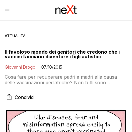
ATTUALITÀ
Il favoloso mondo dei genitori che credono che i
vaccini facciano diventare i figli autistici
Giovanni Drogo
07/10/2015
Cosa fare per recuperare padri e madri alla causa
delle vaccinazioni pediatriche? Non tutti sono
complottisti, sciamani o «ricercatori di verità» e non
tutti credono alla storia dell’autismo. Molti sono
Condividi
semplicemente spaventati. Ecco una rapida rassegna
di quello che pensano i nostri Genitori Preoccupati™