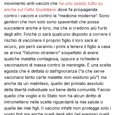
movimento anti-vaccini che
ha uno spazio tutto su
anche sul Fatto Quotidiano
dove fa propaganda
contro i vaccini e contro la “medicina moderna”. Sono
genitori che non solo sono spaventati che possa
succedere anche a loro, ma che si credono più furbi
degli altri. Finché ci sarà qualcuno disposto a correre il
rischio di vaccinare il proprio figlio il loro sarà al
sicuro, poi però saranno i primi a tenere il figlio a casa
se arriva “l’alunno straniero” sospettato di avere
qualche malattia contagiosa, oppure a richiedere
vaccinazioni di massa contro la meningite. È una scelta
egoista che è dettata sì dall’ignoranza (“a che serve
vaccinarsi tanto certe malattie non esistono più”) ma
anche da un malinteso, quello del primato assoluto
della libertà individuale sul bene della comunità. Faccio
quello che voglio e lo Stato non ha alcun diritto di
intromettersi nelle scelte riguardanti la mia salute o
quella dei miei figli. Il vaccino infatti non protegge solo i
vostri figli ma anche quelli degli altri (ad esempio quelli