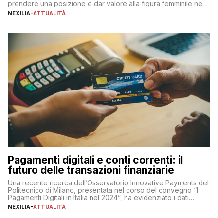
prendere una posizione e dar valore alla figura femminile nella
sua complessità e crucialità. A lanciare un messaggio “forte e
NEXILIA
-
ATTUALITÀ
chiaro” quest’anno è stato anche Pier Silvio Berlusconi,
amministratore delegato di Mediaset, che ha […]
Pagamenti digitali e conti correnti: il
futuro delle transazioni finanziarie
Una recente ricerca dell’Osservatorio Innovative Payments del
Politecnico di Milano, presentata nel corso del convegno “I
Pagamenti Digitali in Italia nel 2024”, ha evidenziato i dati
definitivi del primo semestre 2024 relativamente alle
NEXILIA
-
ATTUALITÀ
transazioni dei pagamenti digitali con carta nel nostro Paese: