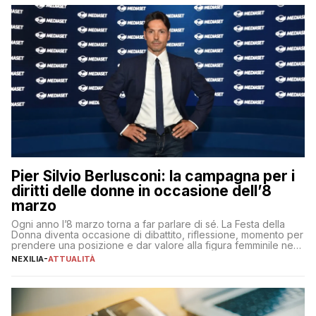
Pier Silvio Berlusconi: la campagna per i
diritti delle donne in occasione dell’8
marzo
Ogni anno l’8 marzo torna a far parlare di sé. La Festa della
Donna diventa occasione di dibattito, riflessione, momento per
prendere una posizione e dar valore alla figura femminile nella
sua complessità e crucialità. A lanciare un messaggio “forte e
NEXILIA
-
ATTUALITÀ
chiaro” quest’anno è stato anche Pier Silvio Berlusconi,
amministratore delegato di Mediaset, che ha […]