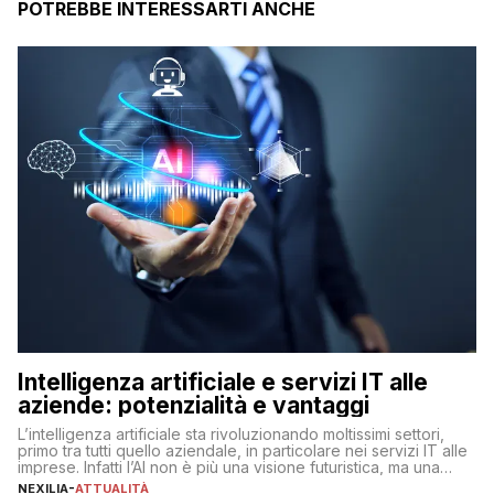
POTREBBE INTERESSARTI ANCHE
Intelligenza artificiale e servizi IT alle
aziende: potenzialità e vantaggi
L’intelligenza artificiale sta rivoluzionando moltissimi settori,
primo tra tutti quello aziendale, in particolare nei servizi IT alle
imprese. Infatti l’AI non è più una visione futuristica, ma una
realtà operativa che sta portando a un cambio significativo in
NEXILIA
-
ATTUALITÀ