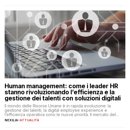
ogni ambito. L’inserimento delle tecnologie di intelligenza
artificiale porta non solo all’ottimizzazione di diverse
operazioni, bensì comporta […]
Human management: come i leader HR
stanno rivoluzionando l’efficienza e la
gestione dei talenti con soluzioni digitali
Il mondo delle Risorse Umane è in rapida evoluzione: la
gestione dei talenti, la digital employee experience e
l’efficienza operativa sono le nuove priorità. Il mercato del
lavoro, d’altra parte, è sempre più competitivo con una lotta
NEXILIA
-
ATTUALITÀ
per aggiudicarsi i talenti più validi che si intensifica e le
aspettative dei dipendenti in continua evoluzione. I […]