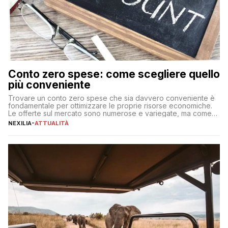
Conto zero spese: come scegliere quello
più conveniente
Trovare un conto zero spese che sia davvero conveniente è
fondamentale per ottimizzare le proprie risorse economiche.
Le offerte sul mercato sono numerose e variegate, ma come
individuare quella più adatta alle proprie esigenze senza
NEXILIA
-
ATTUALITÀ
incorrere in costi nascosti? Optare per un conto zero spese
significa eliminare le spese di gestione che spesso incidono
sul […]