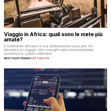
Viaggio in Africa: quali sono le mete più
amate?
Il continente africano è una destinazione unica per chi
desidera un viaggio che coniughi natura incontaminata,
avventura e culture millenarie
NEXTQUOTIDIANO
-
ATTUALITÀ