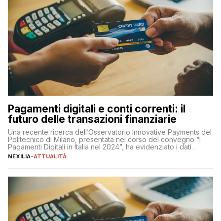
Pagamenti digitali e conti correnti: il
futuro delle transazioni finanziarie
Una recente ricerca dell’Osservatorio Innovative Payments del
Politecnico di Milano, presentata nel corso del convegno “I
Pagamenti Digitali in Italia nel 2024”, ha evidenziato i dati
definitivi del primo semestre 2024 relativamente alle
NEXILIA
-
ATTUALITÀ
transazioni dei pagamenti digitali con carta nel nostro Paese:
223 miliardi di euro. Si ritiene che il totale relativo ai 12 mesi […]