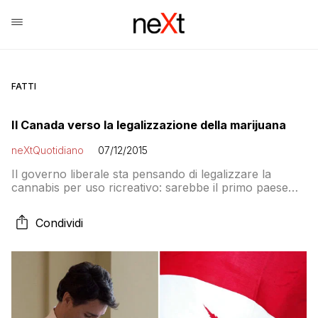
FATTI
Il Canada verso la legalizzazione della marijuana
neXtQuotidiano
07/12/2015
Il governo liberale sta pensando di legalizzare la
cannabis per uso ricreativo: sarebbe il primo paese
del G7 a farlo. Quasi il 25% dei canadesi tra i 15 e i 24
anni la usa, mentre il numero decresce al di sopra dei
Condividi
25 anni, arrivando all’8%