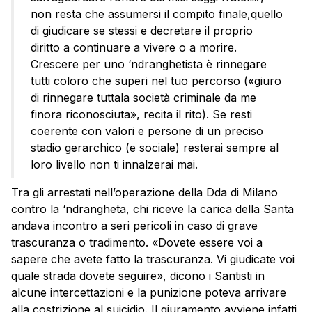
non resta che assumersi il compito finale,quello
di giudicare se stessi e decretare il proprio
diritto a continuare a vivere o a morire.
Crescere per uno ‘ndranghetista è rinnegare
tutti coloro che superi nel tuo percorso («giuro
di rinnegare tuttala società criminale da me
finora riconosciuta», recita il rito). Se resti
coerente con valori e persone di un preciso
stadio gerarchico (e sociale) resterai sempre al
loro livello non ti innalzerai mai.
Tra gli arrestati nell’operazione della Dda di Milano
contro la ‘ndrangheta, chi riceve la carica della Santa
andava incontro a seri pericoli in caso di grave
trascuranza o tradimento. «Dovete essere voi a
sapere che avete fatto la trascuranza. Vi giudicate voi
quale strada dovete seguire», dicono i Santisti in
alcune intercettazioni e la punizione poteva arrivare
alla costrizione al suicidio. Il giuramento avviene infatti