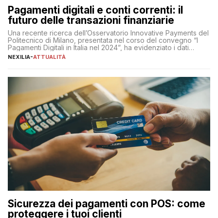
Pagamenti digitali e conti correnti: il
futuro delle transazioni finanziarie
Una recente ricerca dell’Osservatorio Innovative Payments del
Politecnico di Milano, presentata nel corso del convegno “I
Pagamenti Digitali in Italia nel 2024”, ha evidenziato i dati
definitivi del primo semestre 2024 relativamente alle
NEXILIA
-
ATTUALITÀ
transazioni dei pagamenti digitali con carta nel nostro Paese:
223 miliardi di euro. Si ritiene che il totale relativo ai 12 mesi […]
Sicurezza dei pagamenti con POS: come
proteggere i tuoi clienti