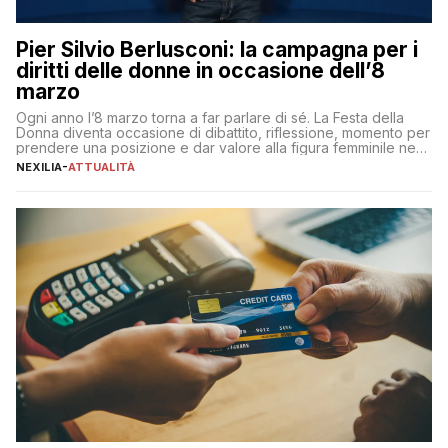
Pier Silvio Berlusconi: la campagna per i
diritti delle donne in occasione dell’8
marzo
Ogni anno l’8 marzo torna a far parlare di sé. La Festa della
Donna diventa occasione di dibattito, riflessione, momento per
prendere una posizione e dar valore alla figura femminile nella
sua complessità e crucialità. A lanciare un messaggio “forte e
NEXILIA
-
ATTUALITÀ
chiaro” quest’anno è stato anche Pier Silvio Berlusconi,
amministratore delegato di Mediaset, che ha […]