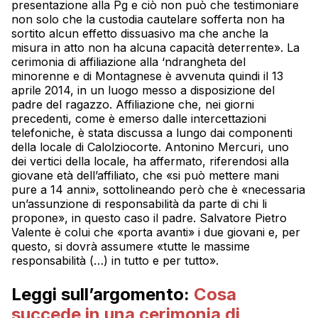
presentazione alla Pg e ciò non può che testimoniare
non solo che la custodia cautelare sofferta non ha
sortito alcun effetto dissuasivo ma che anche la
misura in atto non ha alcuna capacità deterrente». La
cerimonia di affiliazione alla ‘ndrangheta del
minorenne e di Montagnese è avvenuta quindi il 13
aprile 2014, in un luogo messo a disposizione del
padre del ragazzo. Affiliazione che, nei giorni
precedenti, come è emerso dalle intercettazioni
telefoniche, è stata discussa a lungo dai componenti
della locale di Calolziocorte. Antonino Mercuri, uno
dei vertici della locale, ha affermato, riferendosi alla
giovane età dell’affiliato, che «si può mettere mani
pure a 14 anni», sottolineando però che è «necessaria
un’assunzione di responsabilità da parte di chi li
propone», in questo caso il padre. Salvatore Pietro
Valente è colui che «porta avanti» i due giovani e, per
questo, si dovrà assumere «tutte le massime
responsabilità (…) in tutto e per tutto».
Leggi sull’argomento:
Cosa
succede in una cerimonia di