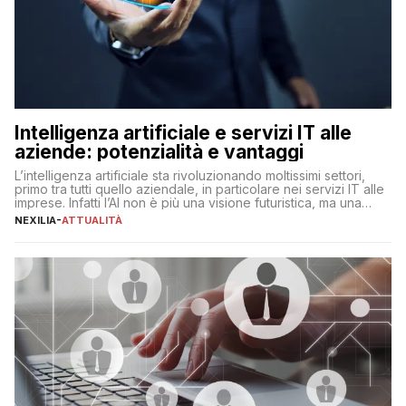
Intelligenza artificiale e servizi IT alle
aziende: potenzialità e vantaggi
L’intelligenza artificiale sta rivoluzionando moltissimi settori,
primo tra tutti quello aziendale, in particolare nei servizi IT alle
imprese. Infatti l’AI non è più una visione futuristica, ma una
realtà operativa che sta portando a un cambio significativo in
NEXILIA
-
ATTUALITÀ
ogni ambito. L’inserimento delle tecnologie di intelligenza
artificiale porta non solo all’ottimizzazione di diverse
operazioni, bensì comporta […]