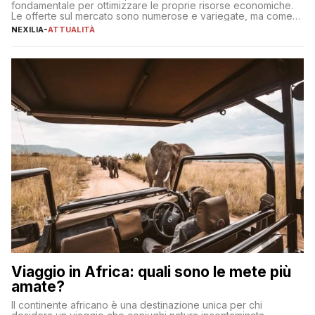
fondamentale per ottimizzare le proprie risorse economiche.
Le offerte sul mercato sono numerose e variegate, ma come
individuare quella più adatta alle proprie esigenze senza
NEXILIA
-
ATTUALITÀ
incorrere in costi nascosti? Optare per un conto zero spese
significa eliminare le spese di gestione che spesso incidono
sul […]
Viaggio in Africa: quali sono le mete più
amate?
Il continente africano è una destinazione unica per chi