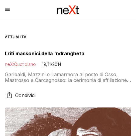
ATTUALITÀ
I riti massonici della 'ndrangheta
neXtQuotidiano
19/11/2014
Garibaldi, Mazzini e Lamarmora al posto di Osso,
Mastrosso e Carcagnosso: la cerimonia di affiliazione
alla società segreta che muove l’organizzazione
criminale finalmente svelata. Con le cariche e la
Condividi
simbologia vicina a quella dei massoni