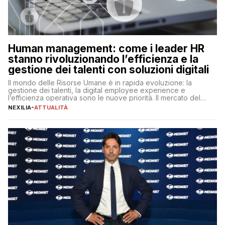
Human management: come i leader HR
stanno rivoluzionando l’efficienza e la
gestione dei talenti con soluzioni digitali
Il mondo delle Risorse Umane è in rapida evoluzione: la
gestione dei talenti, la digital employee experience e
l’efficienza operativa sono le nuove priorità. Il mercato del
lavoro, d’altra parte, è sempre più competitivo con una lotta
NEXILIA
-
ATTUALITÀ
per aggiudicarsi i talenti più validi che si intensifica e le
aspettative dei dipendenti in continua evoluzione. I […]