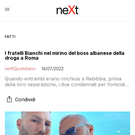
FATTI
I fratelli Bianchi nel mirino del boss albanese della
droga a Roma
neXtQuotidiano
14/07/2022
Quando entrambi erano rinchiusi a Rebibbia, prima
della loro separazione, i due condannati per l’omicidio
di Willy Monteiro avevano ricevuto minacce per via
delle loro attività criminali a Velletri
Condividi