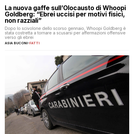
La nuova gaffe sull’Olocausto di Whoopi
Goldberg: “Ebrei uccisi per motivi fisici,
non razziali”
Dopo lo scivolone dello scorso gennaio, Whoopi Goldberg è
stata costretta a tornare a scusarsi per affermazioni offensive
verso gli ebrei
ASIA BUCONI
-
FATTI