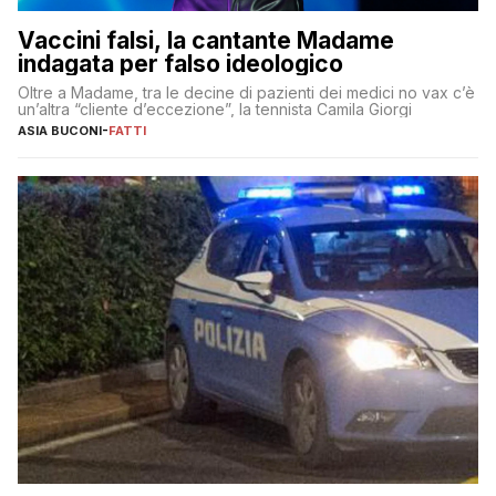
Vaccini falsi, la cantante Madame
indagata per falso ideologico
Oltre a Madame, tra le decine di pazienti dei medici no vax c’è
un’altra “cliente d’eccezione”, la tennista Camila Giorgi
ASIA BUCONI
-
FATTI