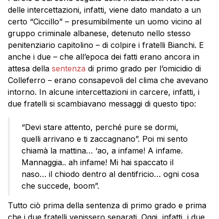
delle intercettazioni, infatti, viene dato mandato a un
certo “Ciccillo” – presumibilmente un uomo vicino al
gruppo criminale albanese, detenuto nello stesso
penitenziario capitolino – di colpire i fratelli Bianchi. E
anche i due – che all’epoca dei fatti erano ancora in
attesa della
sentenza
di primo grado per l’omicidio di
Colleferro – erano consapevoli del clima che avevano
intorno. In alcune intercettazioni in carcere, infatti, i
due fratelli si scambiavano messaggi di questo tipo:
“Devi stare attento, perché pure se dormi,
quelli arrivano e ti zaccagnano”. Poi mi sento
chiamà la mattina… ‘ao, a infame! A infame.
Mannaggia.. ah infame! Mi hai spaccato il
naso… il chiodo dentro al dentifricio… ogni cosa
che succede, boom”.
Tutto ciò prima della sentenza di primo grado e prima
che i due fratelli venissero separati. Oggi, infatti, i due