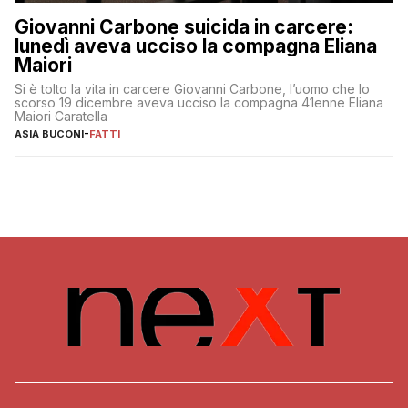
Giovanni Carbone suicida in carcere:
lunedì aveva ucciso la compagna Eliana
Maiori
Si è tolto la vita in carcere Giovanni Carbone, l’uomo che lo
scorso 19 dicembre aveva ucciso la compagna 41enne Eliana
Maiori Caratella
ASIA BUCONI
-
FATTI