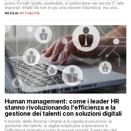
primo tra tutti quello aziendale, in particolare nei servizi IT alle
imprese. Infatti l’AI non è più una visione futuristica, ma una
realtà operativa che sta portando a un cambio significativo in
NEXILIA
-
ATTUALITÀ
ogni ambito. L’inserimento delle tecnologie di intelligenza
artificiale porta non solo all’ottimizzazione di diverse
operazioni, bensì comporta […]
Human management: come i leader HR
stanno rivoluzionando l’efficienza e la
gestione dei talenti con soluzioni digitali
Il mondo delle Risorse Umane è in rapida evoluzione: la
gestione dei talenti, la digital employee experience e
l’efficienza operativa sono le nuove priorità. Il mercato del