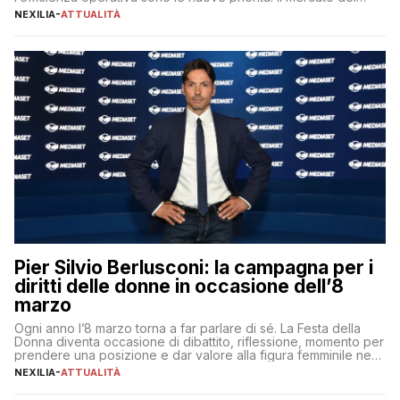
lavoro, d’altra parte, è sempre più competitivo con una lotta
NEXILIA
-
ATTUALITÀ
per aggiudicarsi i talenti più validi che si intensifica e le
aspettative dei dipendenti in continua evoluzione. I […]
Pier Silvio Berlusconi: la campagna per i
diritti delle donne in occasione dell’8
marzo
Ogni anno l’8 marzo torna a far parlare di sé. La Festa della
Donna diventa occasione di dibattito, riflessione, momento per
prendere una posizione e dar valore alla figura femminile nella
sua complessità e crucialità. A lanciare un messaggio “forte e
NEXILIA
-
ATTUALITÀ
chiaro” quest’anno è stato anche Pier Silvio Berlusconi,
amministratore delegato di Mediaset, che ha […]