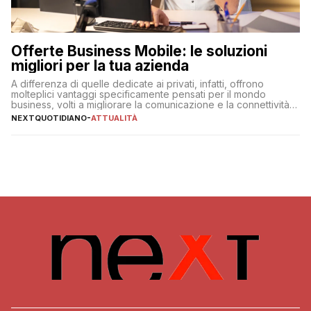
Offerte Business Mobile: le soluzioni
migliori per la tua azienda
A differenza di quelle dedicate ai privati, infatti, offrono
molteplici vantaggi specificamente pensati per il mondo
business, volti a migliorare la comunicazione e la connettività
degli utenti
NEXTQUOTIDIANO
-
ATTUALITÀ