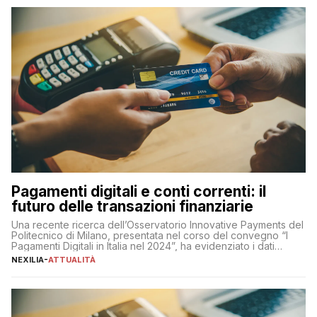
Pagamenti digitali e conti correnti: il
futuro delle transazioni finanziarie
Una recente ricerca dell’Osservatorio Innovative Payments del
Politecnico di Milano, presentata nel corso del convegno “I
Pagamenti Digitali in Italia nel 2024”, ha evidenziato i dati
definitivi del primo semestre 2024 relativamente alle
NEXILIA
-
ATTUALITÀ
transazioni dei pagamenti digitali con carta nel nostro Paese:
223 miliardi di euro. Si ritiene che il totale relativo ai 12 mesi […]