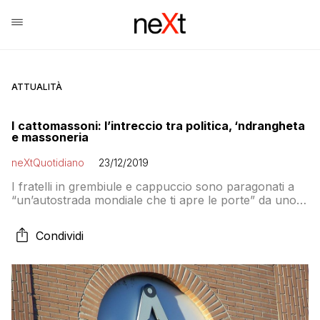
ATTUALITÀ
I cattomassoni: l’intreccio tra politica, ‘ndrangheta
e massoneria
neXtQuotidiano
23/12/2019
I fratelli in grembiule e cappuccio sono paragonati a
“un’autostrada mondiale che ti apre le porte” da uno
dei protagonisti dell’indagine finiti in manette, l’ex
sottosegretario azzurro nonché penalista Giancarlo
Condividi
Pittelli