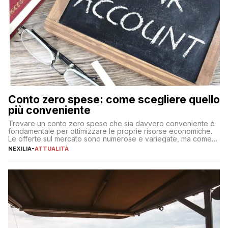
Conto zero spese: come scegliere quello
più conveniente
Trovare un conto zero spese che sia davvero conveniente è
fondamentale per ottimizzare le proprie risorse economiche.
Le offerte sul mercato sono numerose e variegate, ma come
individuare quella più adatta alle proprie esigenze senza
NEXILIA
-
ATTUALITÀ
incorrere in costi nascosti? Optare per un conto zero spese
significa eliminare le spese di gestione che spesso incidono
sul […]