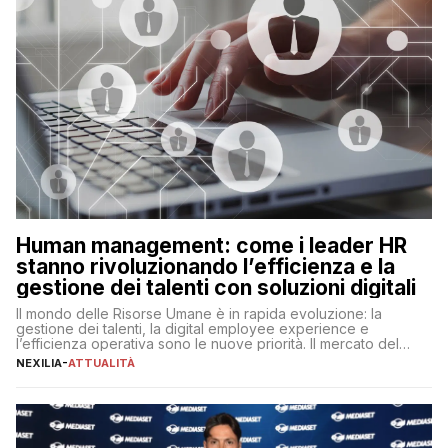
Human management: come i leader HR
stanno rivoluzionando l’efficienza e la
gestione dei talenti con soluzioni digitali
Il mondo delle Risorse Umane è in rapida evoluzione: la
gestione dei talenti, la digital employee experience e
l’efficienza operativa sono le nuove priorità. Il mercato del
lavoro, d’altra parte, è sempre più competitivo con una lotta
NEXILIA
-
ATTUALITÀ
per aggiudicarsi i talenti più validi che si intensifica e le
aspettative dei dipendenti in continua evoluzione. I […]