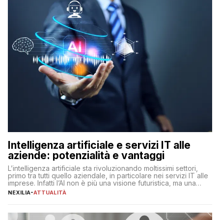
Intelligenza artificiale e servizi IT alle
aziende: potenzialità e vantaggi
L’intelligenza artificiale sta rivoluzionando moltissimi settori,
primo tra tutti quello aziendale, in particolare nei servizi IT alle
imprese. Infatti l’AI non è più una visione futuristica, ma una
realtà operativa che sta portando a un cambio significativo in
NEXILIA
-
ATTUALITÀ
ogni ambito. L’inserimento delle tecnologie di intelligenza
artificiale porta non solo all’ottimizzazione di diverse
operazioni, bensì comporta […]