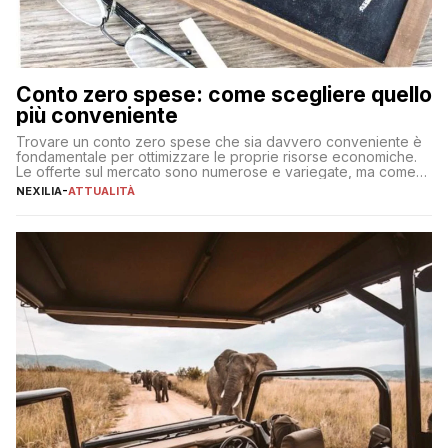
Conto zero spese: come scegliere quello
più conveniente
Trovare un conto zero spese che sia davvero conveniente è
fondamentale per ottimizzare le proprie risorse economiche.
Le offerte sul mercato sono numerose e variegate, ma come
individuare quella più adatta alle proprie esigenze senza
NEXILIA
-
ATTUALITÀ
incorrere in costi nascosti? Optare per un conto zero spese
significa eliminare le spese di gestione che spesso incidono
sul […]