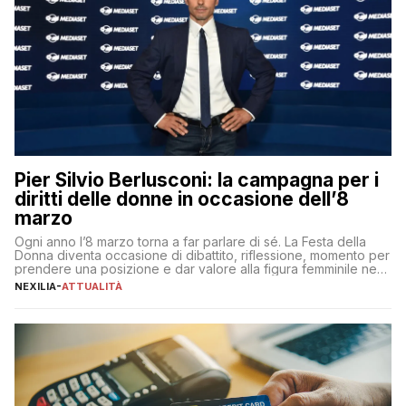
Pier Silvio Berlusconi: la campagna per i
diritti delle donne in occasione dell’8
marzo
Ogni anno l’8 marzo torna a far parlare di sé. La Festa della
Donna diventa occasione di dibattito, riflessione, momento per
prendere una posizione e dar valore alla figura femminile nella
sua complessità e crucialità. A lanciare un messaggio “forte e
NEXILIA
-
ATTUALITÀ
chiaro” quest’anno è stato anche Pier Silvio Berlusconi,
amministratore delegato di Mediaset, che ha […]