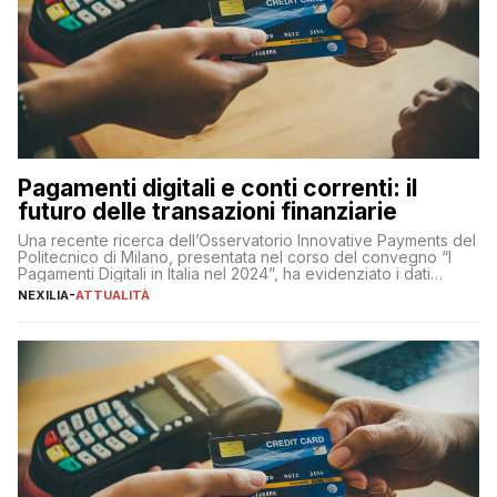
Pagamenti digitali e conti correnti: il
futuro delle transazioni finanziarie
Una recente ricerca dell’Osservatorio Innovative Payments del
Politecnico di Milano, presentata nel corso del convegno “I
Pagamenti Digitali in Italia nel 2024”, ha evidenziato i dati
definitivi del primo semestre 2024 relativamente alle
NEXILIA
-
ATTUALITÀ
transazioni dei pagamenti digitali con carta nel nostro Paese:
223 miliardi di euro. Si ritiene che il totale relativo ai 12 mesi […]