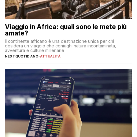
Viaggio in Africa: quali sono le mete più
amate?
Il continente africano è una destinazione unica per chi
desidera un viaggio che coniughi natura incontaminata,
avventura e culture millenarie
NEXTQUOTIDIANO
-
ATTUALITÀ