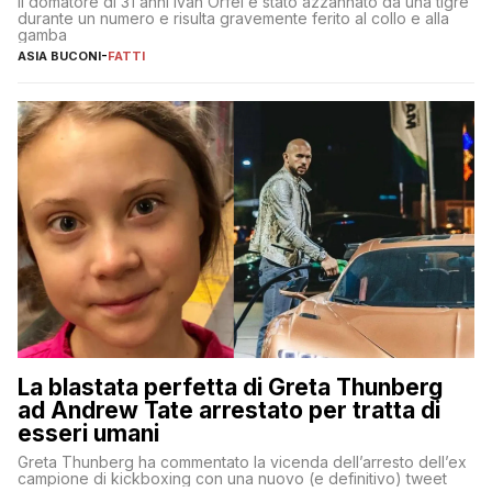
Il domatore di 31 anni Ivan Orfei è stato azzannato da una tigre
durante un numero e risulta gravemente ferito al collo e alla
gamba
ASIA BUCONI
-
FATTI
La blastata perfetta di Greta Thunberg
ad Andrew Tate arrestato per tratta di
esseri umani
Greta Thunberg ha commentato la vicenda dell’arresto dell’ex
campione di kickboxing con una nuovo (e definitivo) tweet