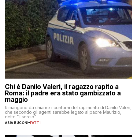
Chi è Danilo Valeri, il ragazzo rapito a
Roma: il padre era stato gambizzato a
maggio
Rimangono da chiarire i contorni del rapimento di Danilo Valeri,
che secondo gli agenti sarebbe legato al padre Maurizio,
detto “il sorcio”
ASIA BUCONI
-
FATTI