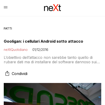
FATTI
Gooligan: i cellulari Android sotto attacco
neXtQuotidiano
01/12/2016
L’obiettivo dell’attacco non sarebbe tanto quello di
rubare dati ma di installare del software dannoso sui
dispositivi che porta a scaricare applicazioni che sono
parte di uno schema pubblicitario fraudolento.
Condividi
Riguarda principalmente Android 4 (Jelly Bean, KitKat)
e 5 (Lollipop). Colpiti soprattutto i cellulari asiatici, il
9% degli attacchi è in Europa