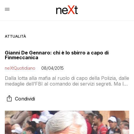
ATTUALITÀ
Gianni De Gennaro: chi è lo sbirro a capo di
Finmeccanica
neXtQuotidiano
08/04/2015
Dalla lotta alla mafia al ruolo di capo della Polizia, dalle
medaglie dell’FBI al comando dei servizi segreti. Ma lo
Squalo oggi finisce in una polemica a causa di quello
per cui fu assolto: la macelleria messicana della Diaz
Condividi
per la quale l’Italia porterà per sempre la vergogna