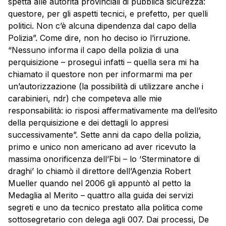
spetta alle autorità provinciali di pubblica sicurezza:
questore, per gli aspetti tecnici, e prefetto, per quelli
politici. Non c’è alcuna dipendenza dal capo della
Polizia”. Come dire, non ho deciso io l’irruzione.
“Nessuno informa il capo della polizia di una
perquisizione – proseguì infatti – quella sera mi ha
chiamato il questore non per informarmi ma per
un’autorizzazione (la possibilità di utilizzare anche i
carabinieri, ndr) che competeva alle mie
responsabilità: io risposi affermativamente ma dell’esito
della perquisizione e dei dettagli lo appresi
successivamente”. Sette anni da capo della polizia,
primo e unico non americano ad aver ricevuto la
massima onorificenza dell’Fbi – lo ‘Sterminatore di
draghi’ lo chiamò il direttore dell’Agenzia Robert
Mueller quando nel 2006 gli appuntò al petto la
Medaglia al Merito – quattro alla guida dei servizi
segreti e uno da tecnico prestato alla politica come
sottosegretario con delega agli 007. Dai processi, De