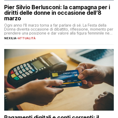
Pier Silvio Berlusconi: la campagna per i
diritti delle donne in occasione dell’8
marzo
Ogni anno l’8 marzo torna a far parlare di sé. La Festa della
Donna diventa occasione di dibattito, riflessione, momento per
prendere una posizione e dar valore alla figura femminile nella
sua complessità e crucialità. A lanciare un messaggio “forte e
NEXILIA
-
ATTUALITÀ
chiaro” quest’anno è stato anche Pier Silvio Berlusconi,
amministratore delegato di Mediaset, che ha […]
Pagamenti digitali e conti correnti: il