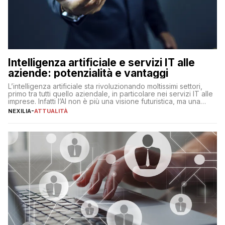
Intelligenza artificiale e servizi IT alle
aziende: potenzialità e vantaggi
L’intelligenza artificiale sta rivoluzionando moltissimi settori,
primo tra tutti quello aziendale, in particolare nei servizi IT alle
imprese. Infatti l’AI non è più una visione futuristica, ma una
realtà operativa che sta portando a un cambio significativo in
NEXILIA
-
ATTUALITÀ
ogni ambito. L’inserimento delle tecnologie di intelligenza
artificiale porta non solo all’ottimizzazione di diverse
operazioni, bensì comporta […]