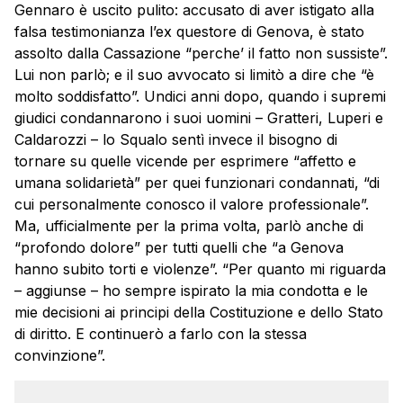
Gennaro
è uscito pulito: accusato di aver istigato alla
falsa testimonianza l’ex questore di Genova, è stato
assolto dalla Cassazione “perche’ il fatto non sussiste”.
Lui non parlò; e il suo avvocato si limitò a dire che “è
molto soddisfatto”. Undici anni dopo, quando i supremi
giudici condannarono i suoi uomini – Gratteri, Luperi e
Caldarozzi – lo Squalo sentì invece il bisogno di
tornare su quelle vicende per esprimere “affetto e
umana solidarietà” per quei funzionari condannati, “di
cui personalmente conosco il valore professionale”.
Ma, ufficialmente per la prima volta, parlò anche di
“profondo dolore” per tutti quelli che “a Genova
hanno subito torti e violenze”. “Per quanto mi riguarda
– aggiunse – ho sempre ispirato la mia condotta e le
mie decisioni ai principi della Costituzione e dello Stato
di diritto. E continuerò a farlo con la stessa
convinzione”.