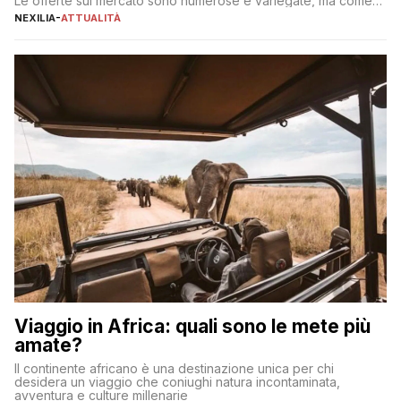
Le offerte sul mercato sono numerose e variegate, ma come
individuare quella più adatta alle proprie esigenze senza
NEXILIA
-
ATTUALITÀ
incorrere in costi nascosti? Optare per un conto zero spese
significa eliminare le spese di gestione che spesso incidono
sul […]
Viaggio in Africa: quali sono le mete più
amate?
Il continente africano è una destinazione unica per chi
desidera un viaggio che coniughi natura incontaminata,
avventura e culture millenarie