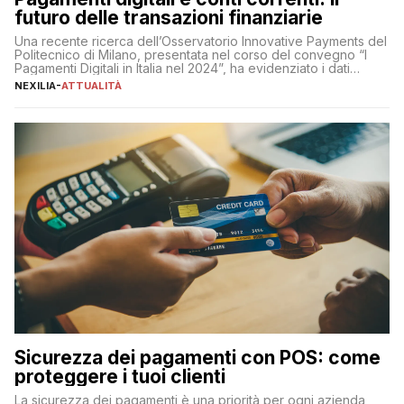
futuro delle transazioni finanziarie
Una recente ricerca dell’Osservatorio Innovative Payments del
Politecnico di Milano, presentata nel corso del convegno “I
Pagamenti Digitali in Italia nel 2024”, ha evidenziato i dati
definitivi del primo semestre 2024 relativamente alle
NEXILIA
-
ATTUALITÀ
transazioni dei pagamenti digitali con carta nel nostro Paese:
223 miliardi di euro. Si ritiene che il totale relativo ai 12 mesi […]
Sicurezza dei pagamenti con POS: come
proteggere i tuoi clienti
La sicurezza dei pagamenti è una priorità per ogni azienda