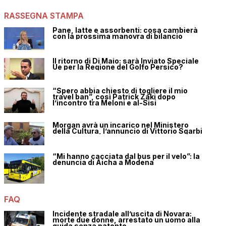
RASSEGNA STAMPA
Pane, latte e assorbenti: cosa cambierà
con la prossima manovra di bilancio
Il ritorno di Di Maio: sarà Inviato Speciale
Ue per la Regione del Golfo Persico?
“Spero abbia chiesto di togliere il mio
travel ban”, così Patrick Zaki dopo
l’incontro tra Meloni e al-Sisi
Morgan avrà un incarico nel Ministero
della Cultura, l’annuncio di Vittorio Sgarbi
“Mi hanno cacciata dal bus per il velo”: la
denuncia di Aicha a Modena
FAQ
Incidente stradale all’uscita di Novara:
morte due donne, arrestato un uomo alla
guida senza patente