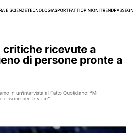
RA E SCIENZE
TECNOLOGIA
SPORT
FATTI
OPINIONI
TREND
RASSEGN
 critiche ricevute a
ieno di persone pronte a
emo in un’intervista al Fatto Quotidiano: “Mi
cortisone per la voce”