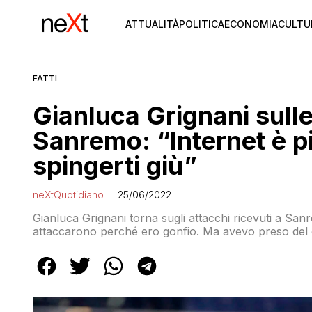
ATTUALITÀ
POLITICA
ECONOMIA
CULTU
FATTI
Gianluca Grignani sulle
Sanremo: “Internet è p
spingerti giù”
neXtQuotidiano
25/06/2022
Gianluca Grignani torna sugli attacchi ricevuti a Sanr
attaccarono perché ero gonfio. Ma avevo preso del 