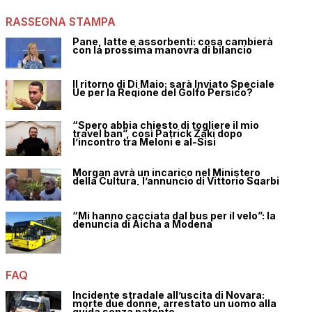
RASSEGNA STAMPA
Pane, latte e assorbenti: cosa cambierà
con la prossima manovra di bilancio
Il ritorno di Di Maio: sarà Inviato Speciale
Ue per la Regione del Golfo Persico?
“Spero abbia chiesto di togliere il mio
travel ban”, così Patrick Zaki dopo
l’incontro tra Meloni e al-Sisi
Morgan avrà un incarico nel Ministero
della Cultura, l’annuncio di Vittorio Sgarbi
“Mi hanno cacciata dal bus per il velo”: la
denuncia di Aicha a Modena
FAQ
Incidente stradale all’uscita di Novara:
morte due donne, arrestato un uomo alla
guida senza patente