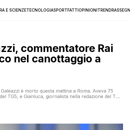
RA E SCIENZE
TECNOLOGIA
SPORT
FATTI
OPINIONI
TREND
RASSEGN
zzi, commentatore Rai
ico nel canottaggio a
ero Galeazzi è morto questa mattina a Roma. Aveva 75
e del TG5, e Gianluca, giornalista nella redazione del TG