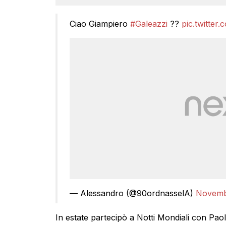
Ciao Giampiero
#Galeazzi
??
pic.twitte
— Alessandro (@90ordnasselA)
Novemb
In estate partecipò a Notti Mondiali con Paol