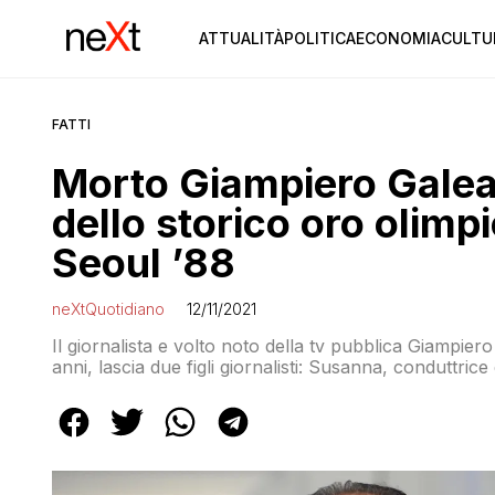
ATTUALITÀ
POLITICA
ECONOMIA
CULTU
FATTI
Morto Giampiero Galea
dello storico oro olimp
Seoul ’88
neXtQuotidiano
12/11/2021
Il giornalista e volto noto della tv pubblica Giampi
anni, lascia due figli giornalisti: Susanna, conduttric
LA7