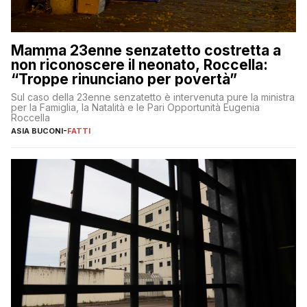
Mamma 23enne senzatetto costretta a
non riconoscere il neonato, Roccella:
“Troppe rinunciano per povertà”
Sul caso della 23enne senzatetto è intervenuta pure la ministra
per la Famiglia, la Natalità e le Pari Opportunità Eugenia
Roccella
ASIA BUCONI
-
FATTI