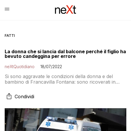
FATTI
La donna che si lancia dal balcone perché il figlio ha
bevuto candeggina per errore
neXtQuotidiano
18/07/2022
Si sono aggravate le condizioni della donna e del
bambino di Francavilla Fontana: sono ricoverati in
rianimazione all’ospedale Perrino di Brindisi e in terapia
intensiva all’ospedale pediatrico ‘Giovanni XXIII’ di Bari
Condividi