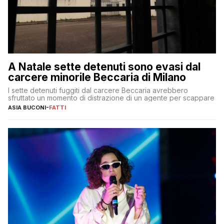
A Natale sette detenuti sono evasi dal
carcere minorile Beccaria di Milano
I sette detenuti fuggiti dal carcere Beccaria avrebbero
sfruttato un momento di distrazione di un agente per scappare
ASIA BUCONI
-
FATTI