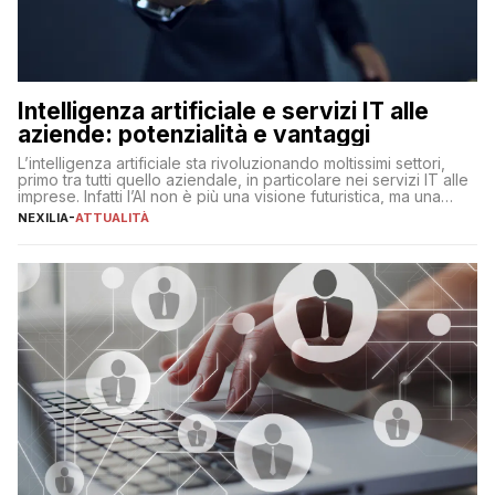
Intelligenza artificiale e servizi IT alle
aziende: potenzialità e vantaggi
L’intelligenza artificiale sta rivoluzionando moltissimi settori,
primo tra tutti quello aziendale, in particolare nei servizi IT alle
imprese. Infatti l’AI non è più una visione futuristica, ma una
realtà operativa che sta portando a un cambio significativo in
NEXILIA
-
ATTUALITÀ
ogni ambito. L’inserimento delle tecnologie di intelligenza
artificiale porta non solo all’ottimizzazione di diverse
operazioni, bensì comporta […]