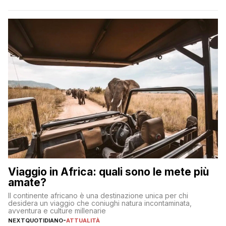
incorrere in costi nascosti? Optare per un conto zero spese
significa eliminare le spese di gestione che spesso incidono
sul […]
Viaggio in Africa: quali sono le mete più
amate?
Il continente africano è una destinazione unica per chi
desidera un viaggio che coniughi natura incontaminata,
avventura e culture millenarie
NEXTQUOTIDIANO
-
ATTUALITÀ