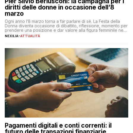
Pier Silvio Berlusconi: la campagna per i
diritti delle donne in occasione dell’8
marzo
Ogni anno l’8 marzo torna a far parlare di sé. La Festa della
Donna diventa occasione di dibattito, riflessione, momento per
prendere una posizione e dar valore alla figura femminile nella
sua complessità e crucialità. A lanciare un messaggio “forte e
NEXILIA
-
ATTUALITÀ
chiaro” quest’anno è stato anche Pier Silvio Berlusconi,
amministratore delegato di Mediaset, che ha […]
Pagamenti digitali e conti correnti: il
futuro delle transazioni finanziarie