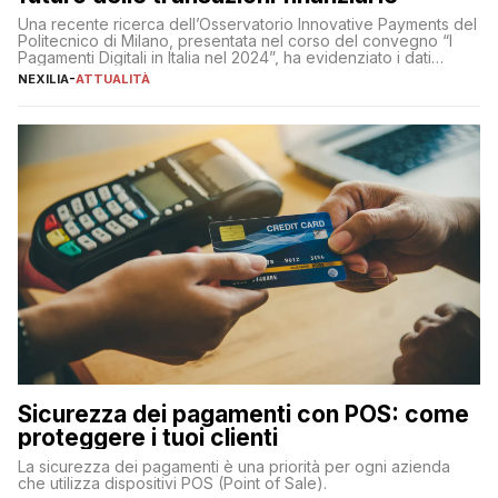
Una recente ricerca dell’Osservatorio Innovative Payments del
Politecnico di Milano, presentata nel corso del convegno “I
Pagamenti Digitali in Italia nel 2024”, ha evidenziato i dati
definitivi del primo semestre 2024 relativamente alle
NEXILIA
-
ATTUALITÀ
transazioni dei pagamenti digitali con carta nel nostro Paese:
223 miliardi di euro. Si ritiene che il totale relativo ai 12 mesi […]
Sicurezza dei pagamenti con POS: come
proteggere i tuoi clienti
La sicurezza dei pagamenti è una priorità per ogni azienda
che utilizza dispositivi POS (Point of Sale).