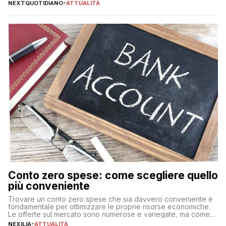
NEXTQUOTIDIANO
-
ATTUALITÀ
Conto zero spese: come scegliere quello
più conveniente
Trovare un conto zero spese che sia davvero conveniente è
fondamentale per ottimizzare le proprie risorse economiche.
Le offerte sul mercato sono numerose e variegate, ma come
individuare quella più adatta alle proprie esigenze senza
NEXILIA
-
ATTUALITÀ