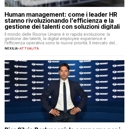
Human management: come i leader HR
stanno rivoluzionando l’efficienza e la
gestione dei talenti con soluzioni digitali
Il mondo delle Risorse Umane è in rapida evoluzione: la
gestione dei talenti, la digital employee experience e
l’efficienza operativa sono le nuove priorità. Il mercato del
lavoro, d’altra parte, è sempre più competitivo con una lotta
NEXILIA
-
ATTUALITÀ
per aggiudicarsi i talenti più validi che si intensifica e le
aspettative dei dipendenti in continua evoluzione. I […]