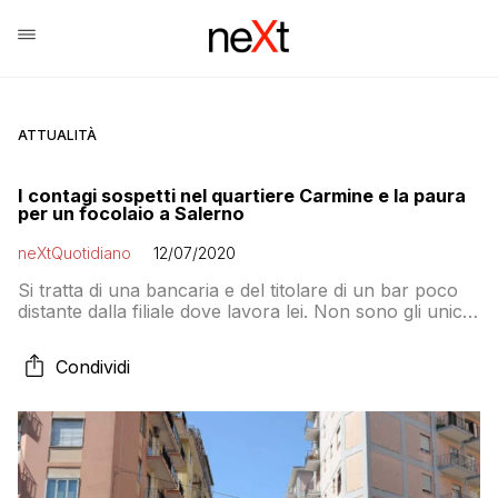
ATTUALITÀ
I contagi sospetti nel quartiere Carmine e la paura
per un focolaio a Salerno
neXtQuotidiano
12/07/2020
Si tratta di una bancaria e del titolare di un bar poco
distante dalla filiale dove lavora lei. Non sono gli unici
due casi della settimana: prima erano risultati positivi
una dottoressa in servizio presso il 118 e un’altra in un
Condividi
poliambulatorio dell’Asl nella zona orientale insieme al
marito di una delle due, circa una settimana fa, a cui si
è aggiunto, l’altro giorno, un pasticciere di Battipaglia