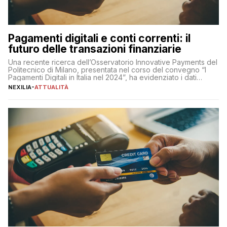
Pagamenti digitali e conti correnti: il
futuro delle transazioni finanziarie
Una recente ricerca dell’Osservatorio Innovative Payments del
Politecnico di Milano, presentata nel corso del convegno “I
Pagamenti Digitali in Italia nel 2024”, ha evidenziato i dati
definitivi del primo semestre 2024 relativamente alle
NEXILIA
-
ATTUALITÀ
transazioni dei pagamenti digitali con carta nel nostro Paese:
223 miliardi di euro. Si ritiene che il totale relativo ai 12 mesi […]