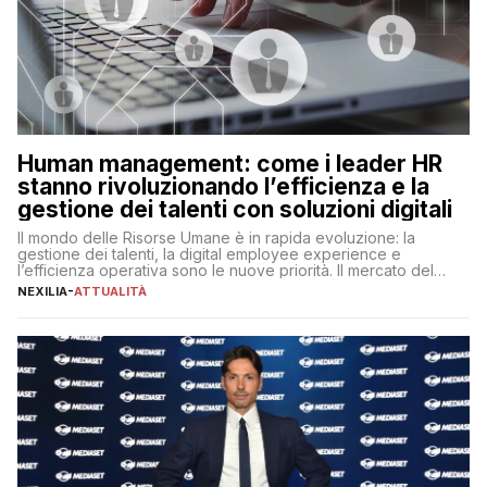
Human management: come i leader HR
stanno rivoluzionando l’efficienza e la
gestione dei talenti con soluzioni digitali
Il mondo delle Risorse Umane è in rapida evoluzione: la
gestione dei talenti, la digital employee experience e
l’efficienza operativa sono le nuove priorità. Il mercato del
lavoro, d’altra parte, è sempre più competitivo con una lotta
NEXILIA
-
ATTUALITÀ
per aggiudicarsi i talenti più validi che si intensifica e le
aspettative dei dipendenti in continua evoluzione. I […]