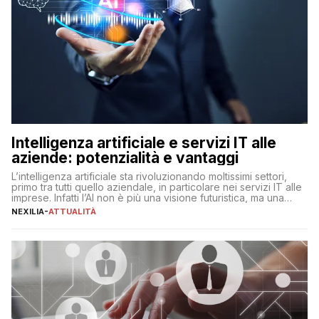
Intelligenza artificiale e servizi IT alle
aziende: potenzialità e vantaggi
L’intelligenza artificiale sta rivoluzionando moltissimi settori,
primo tra tutti quello aziendale, in particolare nei servizi IT alle
imprese. Infatti l’AI non è più una visione futuristica, ma una
realtà operativa che sta portando a un cambio significativo in
NEXILIA
-
ATTUALITÀ
ogni ambito. L’inserimento delle tecnologie di intelligenza
artificiale porta non solo all’ottimizzazione di diverse
operazioni, bensì comporta […]