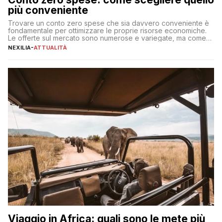
più conveniente
Trovare un conto zero spese che sia davvero conveniente è
fondamentale per ottimizzare le proprie risorse economiche.
Le offerte sul mercato sono numerose e variegate, ma come
individuare quella più adatta alle proprie esigenze senza
NEXILIA
-
ATTUALITÀ
incorrere in costi nascosti? Optare per un conto zero spese
significa eliminare le spese di gestione che spesso incidono
sul […]
Viaggio in Africa: quali sono le mete più