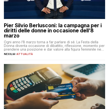
Pier Silvio Berlusconi: la campagna per i
diritti delle donne in occasione dell’8
marzo
Ogni anno l’8 marzo torna a far parlare di sé. La Festa della
Donna diventa occasione di dibattito, riflessione, momento per
prendere una posizione e dar valore alla figura femminile nella
sua complessità e crucialità. A lanciare un messaggio “forte e
NEXILIA
-
ATTUALITÀ
chiaro” quest’anno è stato anche Pier Silvio Berlusconi,
amministratore delegato di Mediaset, che ha […]