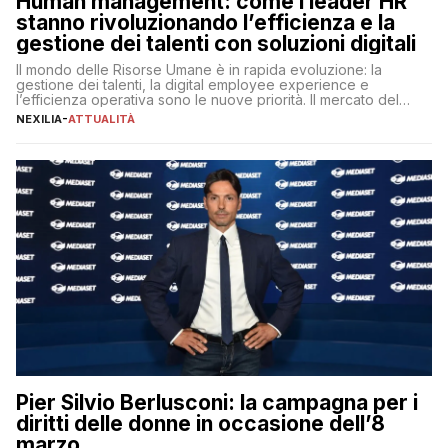
Human management: come i leader HR
stanno rivoluzionando l’efficienza e la
gestione dei talenti con soluzioni digitali
Il mondo delle Risorse Umane è in rapida evoluzione: la
gestione dei talenti, la digital employee experience e
l’efficienza operativa sono le nuove priorità. Il mercato del
lavoro, d’altra parte, è sempre più competitivo con una lotta
NEXILIA
-
ATTUALITÀ
per aggiudicarsi i talenti più validi che si intensifica e le
aspettative dei dipendenti in continua evoluzione. I […]
Pier Silvio Berlusconi: la campagna per i
diritti delle donne in occasione dell’8
marzo