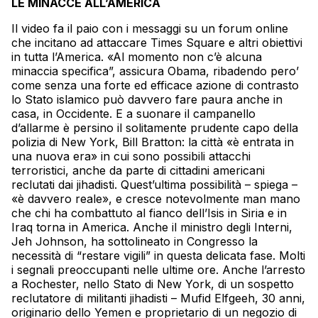
LE MINACCE ALL’AMERICA
Il video fa il paio con i messaggi su un forum online
che incitano ad attaccare Times Square e altri obiettivi
in tutta l’America. «Al momento non c’è alcuna
minaccia specifica”, assicura Obama, ribadendo pero’
come senza una forte ed efficace azione di contrasto
lo Stato islamico può davvero fare paura anche in
casa, in Occidente. E a suonare il campanello
d’allarme è persino il solitamente prudente capo della
polizia di New York, Bill Bratton: la città «è entrata in
una nuova era» in cui sono possibili attacchi
terroristici, anche da parte di cittadini americani
reclutati dai jihadisti. Quest’ultima possibilità – spiega –
«è davvero reale», e cresce notevolmente man mano
che chi ha combattuto al fianco dell’Isis in Siria e in
Iraq torna in America. Anche il ministro degli Interni,
Jeh Johnson, ha sottolineato in Congresso la
necessità di “restare vigili” in questa delicata fase. Molti
i segnali preoccupanti nelle ultime ore. Anche l’arresto
a Rochester, nello Stato di New York, di un sospetto
reclutatore di militanti jihadisti – Mufid Elfgeeh, 30 anni,
originario dello Yemen e proprietario di un negozio di