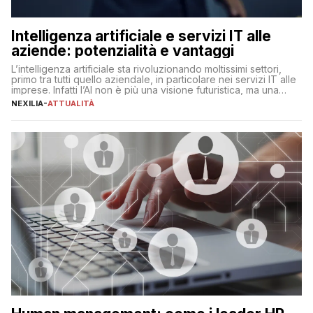
Intelligenza artificiale e servizi IT alle
aziende: potenzialità e vantaggi
L’intelligenza artificiale sta rivoluzionando moltissimi settori,
primo tra tutti quello aziendale, in particolare nei servizi IT alle
imprese. Infatti l’AI non è più una visione futuristica, ma una
realtà operativa che sta portando a un cambio significativo in
NEXILIA
-
ATTUALITÀ
ogni ambito. L’inserimento delle tecnologie di intelligenza
artificiale porta non solo all’ottimizzazione di diverse
operazioni, bensì comporta […]