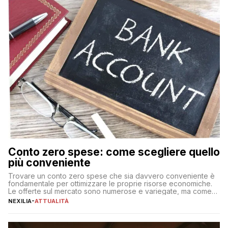
Conto zero spese: come scegliere quello
più conveniente
Trovare un conto zero spese che sia davvero conveniente è
fondamentale per ottimizzare le proprie risorse economiche.
Le offerte sul mercato sono numerose e variegate, ma come
individuare quella più adatta alle proprie esigenze senza
NEXILIA
-
ATTUALITÀ
incorrere in costi nascosti? Optare per un conto zero spese
significa eliminare le spese di gestione che spesso incidono
sul […]