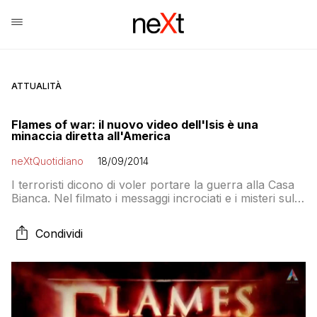
ATTUALITÀ
Flames of war: il nuovo video dell'Isis è una
minaccia diretta all'America
neXtQuotidiano
18/09/2014
I terroristi dicono di voler portare la guerra alla Casa
Bianca. Nel filmato i messaggi incrociati e i misteri sul
montaggio. Mentre a New York il capo della polizia
parla di pericolo reale. E un forum online insegna a
Condividi
costruire bombe artigianali