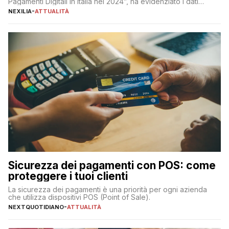
Pagamenti Digitali in Italia nel 2024”, ha evidenziato i dati
definitivi del primo semestre 2024 relativamente alle
NEXILIA
-
ATTUALITÀ
transazioni dei pagamenti digitali con carta nel nostro Paese:
223 miliardi di euro. Si ritiene che il totale relativo ai 12 mesi […]
Sicurezza dei pagamenti con POS: come
proteggere i tuoi clienti
La sicurezza dei pagamenti è una priorità per ogni azienda
che utilizza dispositivi POS (Point of Sale).
NEXTQUOTIDIANO
-
ATTUALITÀ