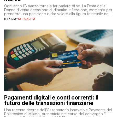
Ogni anno l’8 marzo torna a far parlare di sé. La Festa della
Donna diventa occasione di dibattito, riflessione, momento per
prendere una posizione e dar valore alla figura femminile nella
sua complessità e crucialità. A lanciare un messaggio “forte e
NEXILIA
-
ATTUALITÀ
chiaro” quest’anno è stato anche Pier Silvio Berlusconi,
amministratore delegato di Mediaset, che ha […]
Pagamenti digitali e conti correnti: il
futuro delle transazioni finanziarie
Una recente ricerca dell’Osservatorio Innovative Payments del
Politecnico di Milano, presentata nel corso del convegno “I