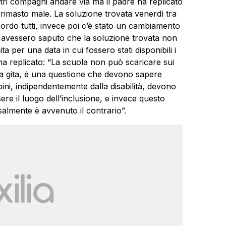
ltri compagni andare via ma il padre ha replicato
 rimasto male. La soluzione trovata venerdì tra
ordo tutti, invece poi c’è stato un cambiamento
nti avessero saputo che la soluzione trovata non
per una data in cui fossero stati disponibili i
 ha replicato: “La scuola non può scaricare sui
la gita, è una questione che devono sapere
ni, indipendentemente dalla disabilità, devono
sere il luogo dell’inclusione, e invece questo
almente è avvenuto il contrario”.