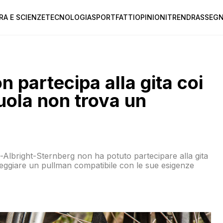
RA E SCIENZE
TECNOLOGIA
SPORT
FATTI
OPINIONI
TREND
RASSEGN
n partecipa alla gita coi
uola non trova un
Albright-Sternberg non ha potuto partecipare alla gita
leggiare un pullman compatibile con le sue esigenze