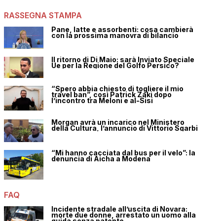
RASSEGNA STAMPA
Pane, latte e assorbenti: cosa cambierà
con la prossima manovra di bilancio
Il ritorno di Di Maio: sarà Inviato Speciale
Ue per la Regione del Golfo Persico?
“Spero abbia chiesto di togliere il mio
travel ban”, così Patrick Zaki dopo
l’incontro tra Meloni e al-Sisi
Morgan avrà un incarico nel Ministero
della Cultura, l’annuncio di Vittorio Sgarbi
“Mi hanno cacciata dal bus per il velo”: la
denuncia di Aicha a Modena
FAQ
Incidente stradale all’uscita di Novara:
morte due donne, arrestato un uomo alla
guida senza patente