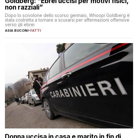
Goldberg: “Ebrei uccisi per motivi fisici,
non razziali”
Dopo lo scivolone dello scorso gennaio, Whoopi Goldberg è
stata costretta a tornare a scusarsi per affermazioni offensive
verso gli ebrei
ASIA BUCONI
-
FATTI
Donna uccisa in casa e marito in fin di