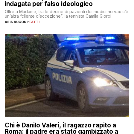
indagata per falso ideologico
Oltre a Madame, tra le decine di pazienti dei medici no vax c’è
un’altra “cliente d’eccezione”, la tennista Camila Giorgi
ASIA BUCONI
-
FATTI
Chi è Danilo Valeri, il ragazzo rapito a
Roma: il padre era stato gambizzato a