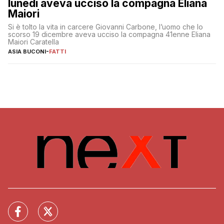
lunedì aveva ucciso la compagna Eliana
Maiori
Si è tolto la vita in carcere Giovanni Carbone, l’uomo che lo
scorso 19 dicembre aveva ucciso la compagna 41enne Eliana
Maiori Caratella
ASIA BUCONI
-
FATTI