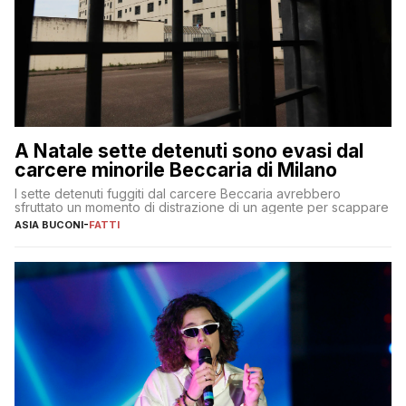
A Natale sette detenuti sono evasi dal
carcere minorile Beccaria di Milano
I sette detenuti fuggiti dal carcere Beccaria avrebbero
sfruttato un momento di distrazione di un agente per scappare
ASIA BUCONI
-
FATTI