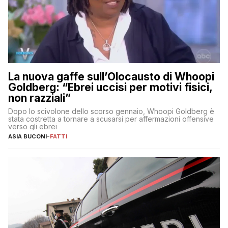
La nuova gaffe sull’Olocausto di Whoopi
Goldberg: “Ebrei uccisi per motivi fisici,
non razziali”
Dopo lo scivolone dello scorso gennaio, Whoopi Goldberg è
stata costretta a tornare a scusarsi per affermazioni offensive
verso gli ebrei
ASIA BUCONI
-
FATTI