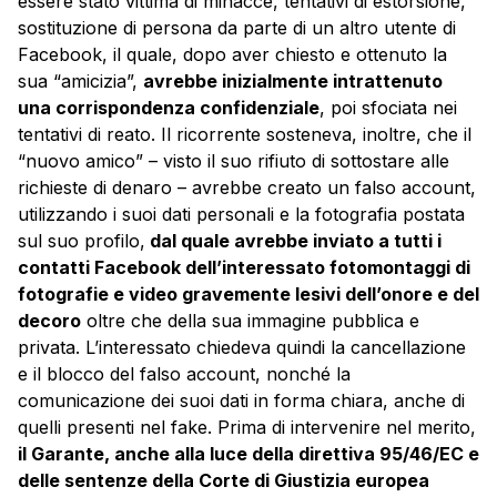
essere stato vittima di minacce, tentativi di estorsione,
sostituzione di persona da parte di un altro utente di
Facebook, il quale, dopo aver chiesto e ottenuto la
sua “amicizia”,
avrebbe inizialmente intrattenuto
una corrispondenza confidenziale
, poi sfociata nei
tentativi di reato. Il ricorrente sosteneva, inoltre, che il
“nuovo amico” – visto il suo rifiuto di sottostare alle
richieste di denaro – avrebbe creato un falso account,
utilizzando i suoi dati personali e la fotografia postata
sul suo profilo,
dal quale avrebbe inviato a tutti i
contatti Facebook dell’interessato fotomontaggi di
fotografie e video gravemente lesivi dell’onore e del
decoro
oltre che della sua immagine pubblica e
privata. L’interessato chiedeva quindi la cancellazione
e il blocco del falso account, nonché la
comunicazione dei suoi dati in forma chiara, anche di
quelli presenti nel fake. Prima di intervenire nel merito,
il Garante, anche alla luce della direttiva 95/46/EC e
delle sentenze della Corte di Giustizia europea