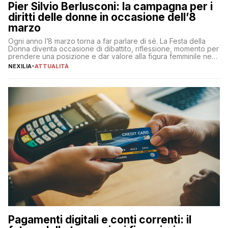
Pier Silvio Berlusconi: la campagna per i
diritti delle donne in occasione dell’8
marzo
Ogni anno l’8 marzo torna a far parlare di sé. La Festa della
Donna diventa occasione di dibattito, riflessione, momento per
prendere una posizione e dar valore alla figura femminile nella
sua complessità e crucialità. A lanciare un messaggio “forte e
NEXILIA
-
ATTUALITÀ
chiaro” quest’anno è stato anche Pier Silvio Berlusconi,
amministratore delegato di Mediaset, che ha […]
Pagamenti digitali e conti correnti: il