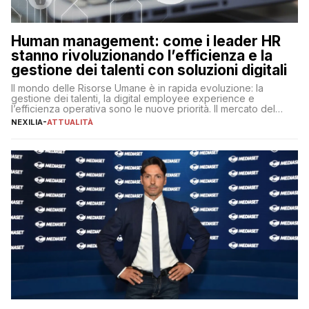
Human management: come i leader HR
stanno rivoluzionando l’efficienza e la
gestione dei talenti con soluzioni digitali
Il mondo delle Risorse Umane è in rapida evoluzione: la
gestione dei talenti, la digital employee experience e
l’efficienza operativa sono le nuove priorità. Il mercato del
lavoro, d’altra parte, è sempre più competitivo con una lotta
NEXILIA
-
ATTUALITÀ
per aggiudicarsi i talenti più validi che si intensifica e le
aspettative dei dipendenti in continua evoluzione. I […]