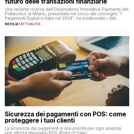
futuro delle transazioni finanziarie
Una recente ricerca dell’Osservatorio Innovative Payments del
Politecnico di Milano, presentata nel corso del convegno “I
Pagamenti Digitali in Italia nel 2024”, ha evidenziato i dati
definitivi del primo semestre 2024 relativamente alle
NEXILIA
-
ATTUALITÀ
transazioni dei pagamenti digitali con carta nel nostro Paese:
223 miliardi di euro. Si ritiene che il totale relativo ai 12 mesi […]
Sicurezza dei pagamenti con POS: come
proteggere i tuoi clienti
La sicurezza dei pagamenti è una priorità per ogni azienda
che utilizza dispositivi POS (Point of Sale).