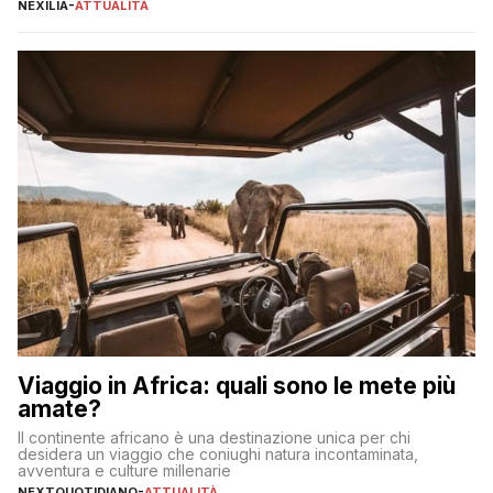
individuare quella più adatta alle proprie esigenze senza
NEXILIA
-
ATTUALITÀ
incorrere in costi nascosti? Optare per un conto zero spese
significa eliminare le spese di gestione che spesso incidono
sul […]
Viaggio in Africa: quali sono le mete più
amate?
Il continente africano è una destinazione unica per chi
desidera un viaggio che coniughi natura incontaminata,
avventura e culture millenarie
NEXTQUOTIDIANO
-
ATTUALITÀ