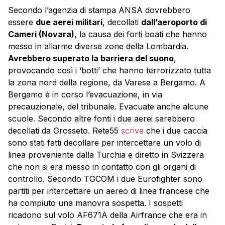
Secondo l’agenzia di stampa ANSA dovrebbero
essere
due aerei militari
, decollati
dall’aeroporto di
Cameri (Novara)
, la causa dei forti boati che hanno
messo in allarme diverse zone della Lombardia.
Avrebbero superato la barriera del suono
,
provocando così i ‘botti’ che hanno terrorizzato tutta
la zona nord della regione, da Varese a Bergamo. A
Bergamo è in corso l’evacuazione, in via
precauzionale, del tribunale. Evacuate anche alcune
scuole. Secondo altre fonti i due aerei sarebbero
decollati da Grosseto. Rete55
scrive
che i due caccia
sono stati fatti decollare per intercettare un volo di
linea proveniente dalla Turchia e diretto in Svizzera
che non si era messo in contatto con gli organi di
controllo. Secondo TGCOM i due Eurofighter sono
partiti per intercettare un aereo di linea francese che
ha compiuto una manovra sospetta. I sospetti
ricadono sul volo AF671A della Airfrance che era in