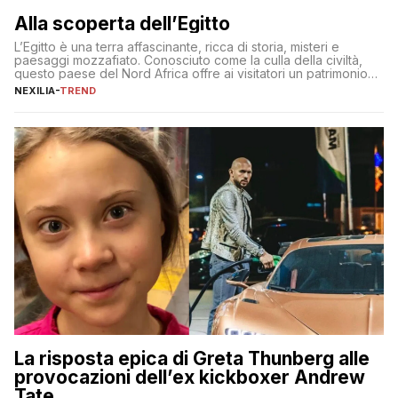
Alla scoperta dell’Egitto
L’Egitto è una terra affascinante, ricca di storia, misteri e
paesaggi mozzafiato. Conosciuto come la culla della civiltà,
questo paese del Nord Africa offre ai visitatori un patrimonio
culturale unico al mondo. Attraverso i millenni, l’Egitto è stato il
NEXILIA
-
TREND
crocevia di grandi civiltà e culture, che hanno lasciato tracce
indelebili nella sua architettura, nelle tradizioni […]
La risposta epica di Greta Thunberg alle
provocazioni dell’ex kickboxer Andrew
Tate