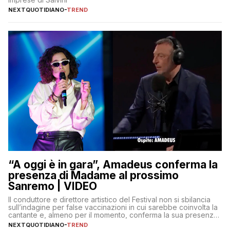
NEXTQUOTIDIANO
-
TREND
“A oggi è in gara”, Amadeus conferma la
presenza di Madame al prossimo
Sanremo | VIDEO
Il conduttore e direttore artistico del Festival non si sbilancia
sull’indagine per false vaccinazioni in cui sarebbe coinvolta la
cantante e, almeno per il momento, conferma la sua presenza
sul palco dell’Ariston
NEXTQUOTIDIANO
-
TREND