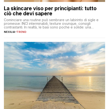
La skincare viso per principianti: tutto
ciò che devi sapere
Cominciare una routine può sembrare un labirinto di sigle e
promesse: INCI interminabili, texture ovunque, consigli
contrastanti. In realtà, le basi sono poche e solide: una
detersione delicata che non impoverisce, un’idratazione
NEXILIA
-
TREND
calibrata con sieri e creme ben formulati, e la fotoprotezione
ogni mattina per preservare i progressi. Da qui si costruisce
tutto il resto. […]