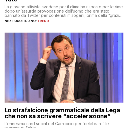
La giovane attivista svedese per il clima ha risposto per le rime
dopo un’assurda provocazione dell’uomo che era stato
bannato da Twitter per contenuti misogeni, prima della “grazia”
di Elon Musk
NEXTQUOTIDIANO
-
TREND
Lo strafalcione grammaticale della Lega
che non sa scrivere “accelerazione”
L’ennesima card social del Carroccio per “celebrare” le
imprese di Salvini