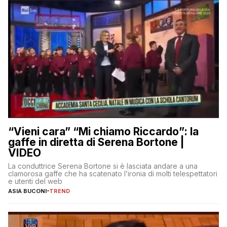
“Vieni cara” “Mi chiamo Riccardo”: la
gaffe in diretta di Serena Bortone |
VIDEO
La conduttrice Serena Bortone si è lasciata andare a una
clamorosa gaffe che ha scatenato l’ironia di molti telespettatori
e utenti del web
ASIA BUCONI
-
TREND