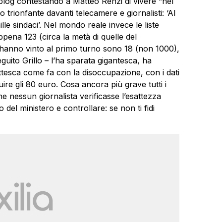
blog contestando a Matteo Renzi di vivere “nel
trionfante davanti telecamere e giornalisti: ‘Al
e sindaci’. Nel mondo reale invece le liste
pena 123 (circa la metà di quelle del
e hanno vinto al primo turno sono 18 (non 1000),
guito Grillo – l’ha sparata gigantesca, ha
tesca come fa con la disoccupazione, con i dati
tuire gli 80 euro. Cosa ancora più grave tutti i
he nessun giornalista verificasse l’esattezza
o del ministero e controllare: se non ti fidi