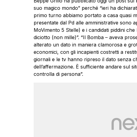
Beppe Grillo ha pubblicato oggi un post sul 
suo magico mondo” perché “ieri ha dichiarato 
primo turno abbiamo portato a casa quasi mill
presentate dal Pd alle amministrative sono ap
MoVimento 5 Stelle) e i candidati piddini ch
diciotto (non mille)”. “Il Bomba – aveva prose
alterato un dato in maniera clamorosa e grot
economici, con gli incapienti costretti a resti
giornali e le tv hanno ripreso il dato senza c
dell’affermazione. È sufficiente andare sul sit
controlla di persona”.