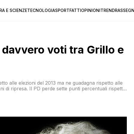
RA E SCIENZE
TECNOLOGIA
SPORT
FATTI
OPINIONI
TREND
RASSEGN
davvero voti tra Grillo e
spetto alle elezioni del 2013 ma ne guadagna rispetto alle
i di ripresa. Il PD perde sette punti percentuali rispetto
 il PD cede voti al M5S in molte città ma anche i grillini