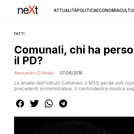
ATTUALITÀ
POLITICA
ECONOMIA
CULTU
FATTI
Comunali, chi ha perso 
il PD?
Alessandro D'Amato
07/06/2016
Le analisi dell’Istituto Cattaneo: il M5S perde voti ri
precedenti amministrative. Il centrodestra mostra segn
al 2011 e ne recupera uno rispetto al 2013. Nei comuni
perdono rispetto all’astensione