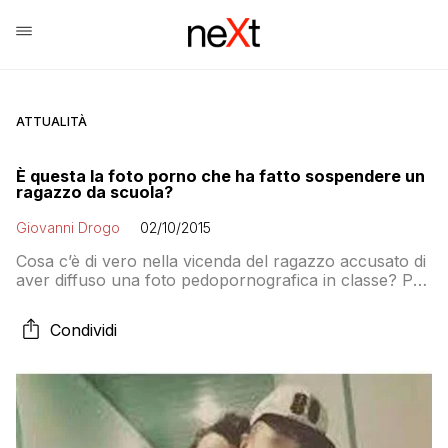
ATTUALITÀ
È questa la foto porno che ha fatto sospendere un
ragazzo da scuola?
Giovanni Drogo
02/10/2015
Cosa c’è di vero nella vicenda del ragazzo accusato di
aver diffuso una foto pedopornografica in classe? Per
il preside si tratta di un comportamento pericoloso,
per i compagni invece in realtà il motivo era che era
Condividi
ubriaco. Ma a ben guardare la foto si vede dell’altro.