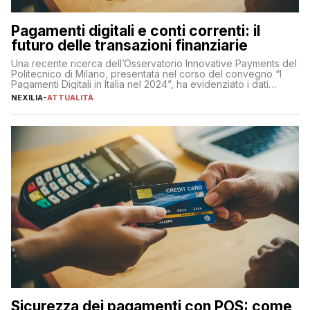
Pagamenti digitali e conti correnti: il
futuro delle transazioni finanziarie
Una recente ricerca dell’Osservatorio Innovative Payments del
Politecnico di Milano, presentata nel corso del convegno “I
Pagamenti Digitali in Italia nel 2024”, ha evidenziato i dati
definitivi del primo semestre 2024 relativamente alle
NEXILIA
-
ATTUALITÀ
transazioni dei pagamenti digitali con carta nel nostro Paese:
223 miliardi di euro. Si ritiene che il totale relativo ai 12 mesi […]
Sicurezza dei pagamenti con POS: come