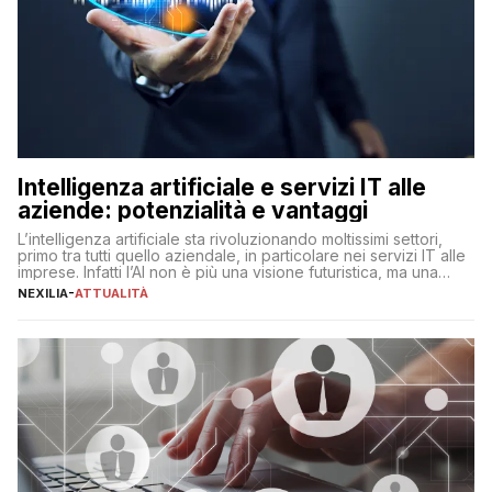
Intelligenza artificiale e servizi IT alle
aziende: potenzialità e vantaggi
L’intelligenza artificiale sta rivoluzionando moltissimi settori,
primo tra tutti quello aziendale, in particolare nei servizi IT alle
imprese. Infatti l’AI non è più una visione futuristica, ma una
realtà operativa che sta portando a un cambio significativo in
NEXILIA
-
ATTUALITÀ
ogni ambito. L’inserimento delle tecnologie di intelligenza
artificiale porta non solo all’ottimizzazione di diverse
operazioni, bensì comporta […]