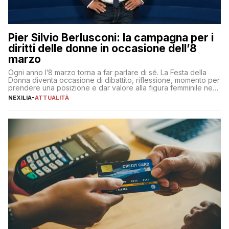
Pier Silvio Berlusconi: la campagna per i
diritti delle donne in occasione dell’8
marzo
Ogni anno l’8 marzo torna a far parlare di sé. La Festa della
Donna diventa occasione di dibattito, riflessione, momento per
prendere una posizione e dar valore alla figura femminile nella
sua complessità e crucialità. A lanciare un messaggio “forte e
NEXILIA
-
ATTUALITÀ
chiaro” quest’anno è stato anche Pier Silvio Berlusconi,
amministratore delegato di Mediaset, che ha […]