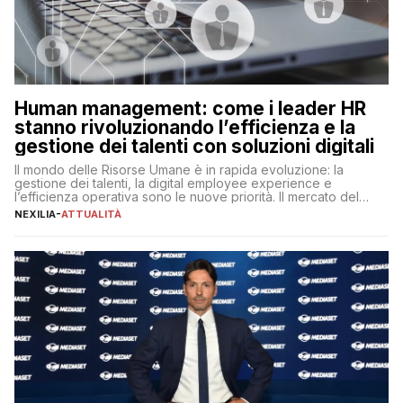
Human management: come i leader HR
stanno rivoluzionando l’efficienza e la
gestione dei talenti con soluzioni digitali
Il mondo delle Risorse Umane è in rapida evoluzione: la
gestione dei talenti, la digital employee experience e
l’efficienza operativa sono le nuove priorità. Il mercato del
lavoro, d’altra parte, è sempre più competitivo con una lotta
NEXILIA
-
ATTUALITÀ
per aggiudicarsi i talenti più validi che si intensifica e le
aspettative dei dipendenti in continua evoluzione. I […]