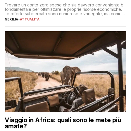
Trovare un conto zero spese che sia davvero conveniente è
fondamentale per ottimizzare le proprie risorse economiche.
Le offerte sul mercato sono numerose e variegate, ma come
individuare quella più adatta alle proprie esigenze senza
NEXILIA
-
ATTUALITÀ
incorrere in costi nascosti? Optare per un conto zero spese
significa eliminare le spese di gestione che spesso incidono
sul […]
Viaggio in Africa: quali sono le mete più
amate?