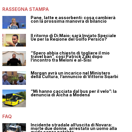
RASSEGNA STAMPA
Pane, latte e assorbenti: cosa cambierà
con la prossima manovra di bilancio
Il ritorno di Di Maio: sarà Inviato Speciale
Ue per la Regione del Golfo Persico?
“Spero abbia chiesto di togliere il mio
travel ban”, così Patrick Zaki dopo
l’incontro tra Meloni e al-Sisi
Morgan avrà un incarico nel Ministero
della Cultura, l’annuncio di Vittorio Sgarbi
“Mi hanno cacciata dal bus per il velo”: la
denuncia di Aicha a Modena
FAQ
Incidente stradale all’uscita di Novara:
morte due donne, arrestato un uomo alla
guida senza patente