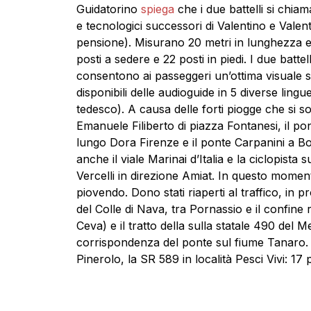
Guidatorino
spiega
che i due battelli si chia
e tecnologici successori di Valentino e Valentina
pensione). Misurano 20 metri in lunghezza e 
posti a sedere e 22 posti in piedi. I due batte
consentono ai passeggeri un’ottima visuale s
disponibili delle audioguide in 5 diverse lingu
tedesco). A causa delle forti piogge che si s
Emanuele Filiberto di piazza Fontanesi, il p
lungo Dora Firenze e il ponte Carpanini a Bo
anche il viale Marinai d’Italia e la ciclopist
Vercelli in direzione Amiat. In questo mome
piovendo. Dono stati riaperti al traffico, in pr
del Colle di Nava, tra Pornassio e il confine
Ceva) e il tratto della sulla statale 490 del 
corrispondenza del ponte sul fiume Tanaro. Q
Pinerolo, la SR 589 in località Pesci Vivi: 1