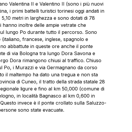
mano Valentina II e Valentino II (sono i più nuovi
, i primi battelli turistici torinesi oggi andati in
5,10 metri in larghezza e sono dotati di 78
lli hanno inoltre delle ampie vetrate che
ul lungo Po durante tutto il percorso. Sono
e (italiano, francese, inglese, spagnolo e
ono abbattute in queste ore anche il ponte
onte di via Bologna tra lungo Dora Savona e
rgo Dora rimangono chiusi al traffico. Chiuso
a sul Po, i Murazzi e via Germagnano da corso
nto il maltempo ha dato una tregua e non sta
ovincia di Cuneo, il tratto della strada statale 28
 regionale ligure e fino al km 50,000 (comune di
Melogno, in località Bagnasco al km 0,600 in
uesto invece è il ponte crollato sulla Saluzzo-
7 persone sono state evacuate.