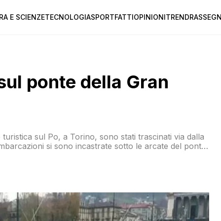
RA E SCIENZE
TECNOLOGIA
SPORT
FATTI
OPINIONI
TREND
RASSEGN
i sul ponte della Gran
turistica sul Po, a Torino, sono stati trascinati via dalla
imbarcazioni si sono incastrate sotto le arcate del ponte