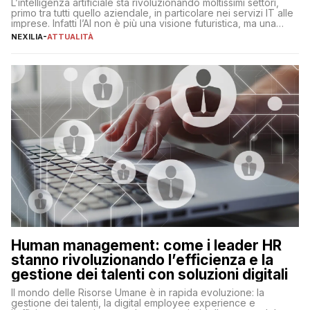
L’intelligenza artificiale sta rivoluzionando moltissimi settori,
primo tra tutti quello aziendale, in particolare nei servizi IT alle
imprese. Infatti l’AI non è più una visione futuristica, ma una
realtà operativa che sta portando a un cambio significativo in
NEXILIA
-
ATTUALITÀ
ogni ambito. L’inserimento delle tecnologie di intelligenza
artificiale porta non solo all’ottimizzazione di diverse
operazioni, bensì comporta […]
Human management: come i leader HR
stanno rivoluzionando l’efficienza e la
gestione dei talenti con soluzioni digitali
Il mondo delle Risorse Umane è in rapida evoluzione: la
gestione dei talenti, la digital employee experience e