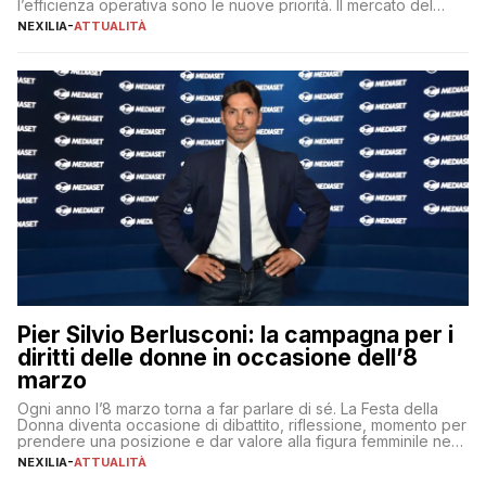
l’efficienza operativa sono le nuove priorità. Il mercato del
lavoro, d’altra parte, è sempre più competitivo con una lotta
NEXILIA
-
ATTUALITÀ
per aggiudicarsi i talenti più validi che si intensifica e le
aspettative dei dipendenti in continua evoluzione. I […]
Pier Silvio Berlusconi: la campagna per i
diritti delle donne in occasione dell’8
marzo
Ogni anno l’8 marzo torna a far parlare di sé. La Festa della
Donna diventa occasione di dibattito, riflessione, momento per
prendere una posizione e dar valore alla figura femminile nella
sua complessità e crucialità. A lanciare un messaggio “forte e
NEXILIA
-
ATTUALITÀ
chiaro” quest’anno è stato anche Pier Silvio Berlusconi,