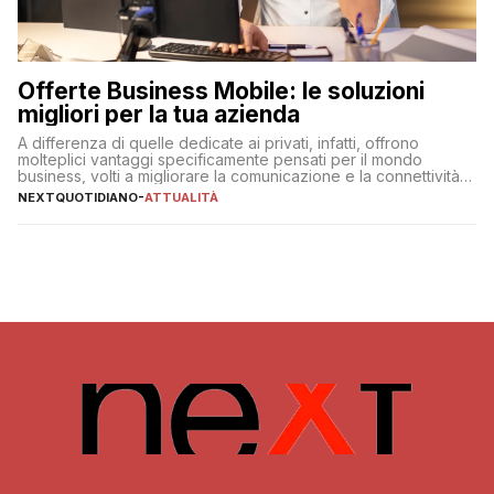
Offerte Business Mobile: le soluzioni
migliori per la tua azienda
A differenza di quelle dedicate ai privati, infatti, offrono
molteplici vantaggi specificamente pensati per il mondo
business, volti a migliorare la comunicazione e la connettività
degli utenti
NEXTQUOTIDIANO
-
ATTUALITÀ