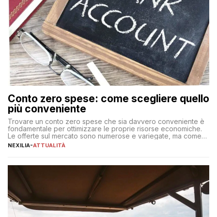
Conto zero spese: come scegliere quello
più conveniente
Trovare un conto zero spese che sia davvero conveniente è
fondamentale per ottimizzare le proprie risorse economiche.
Le offerte sul mercato sono numerose e variegate, ma come
individuare quella più adatta alle proprie esigenze senza
NEXILIA
-
ATTUALITÀ
incorrere in costi nascosti? Optare per un conto zero spese
significa eliminare le spese di gestione che spesso incidono
sul […]