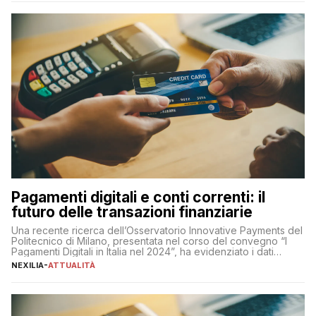
amministratore delegato di Mediaset, che ha […]
Pagamenti digitali e conti correnti: il
futuro delle transazioni finanziarie
Una recente ricerca dell’Osservatorio Innovative Payments del
Politecnico di Milano, presentata nel corso del convegno “I
Pagamenti Digitali in Italia nel 2024”, ha evidenziato i dati
definitivi del primo semestre 2024 relativamente alle
NEXILIA
-
ATTUALITÀ
transazioni dei pagamenti digitali con carta nel nostro Paese:
223 miliardi di euro. Si ritiene che il totale relativo ai 12 mesi […]