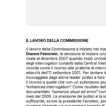
IL LAVORO DELLA COMMISSIONE
Il lavoro della Commissione è iniziato nel 
Dianne Feinstein
, la decisione di iniziare un
risale al dicembre 2007 quando iniziò un’inda
degli interrogatori condotti dalla Central In
ricorda come il ricorso alle pratiche di interro
attacchi dell’11 settembre 2001. Per tentare di
incoraggiata dagli allora leader politici a f
il ricorso a quelle che con un eufemismo piu
“enhanced interrogation”. Come risultato del
documentato
“numerosi abusi ed errori”
comm
mesi del 2009. La pressione dei politici e la 
sufficiente, scrive la presidente Feinstein, pe
esempio iniziando un programma segreto di 