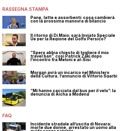
RASSEGNA STAMPA
Pane, latte e assorbenti: cosa cambierà
con la prossima manovra di bilancio
Il ritorno di Di Maio: sarà Inviato Speciale
Ue per la Regione del Golfo Persico?
“Spero abbia chiesto di togliere il mio
travel ban”, così Patrick Zaki dopo
l’incontro tra Meloni e al-Sisi
Morgan avrà un incarico nel Ministero
della Cultura, l’annuncio di Vittorio Sgarbi
“Mi hanno cacciata dal bus per il velo”: la
denuncia di Aicha a Modena
FAQ
Incidente stradale all’uscita di Novara:
morte due donne, arrestato un uomo alla
guida senza patente