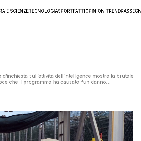
RA E SCIENZE
TECNOLOGIA
SPORT
FATTI
OPINIONI
TREND
RASSEGN
inchiesta sull’attività dell’intelligence mostra la brutale
nosce che il programma ha causato “un danno