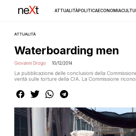
ATTUALITÀ
POLITICA
ECONOMIA
CULTU
ATTUALITÀ
Waterboarding men
Giovanni Drogo
10/12/2014
La pubblicazione delle conclusioni della Commissione d’
verità sulle torture della CIA. La Commissione rico
incommensurabile” all’immagine degli Stati Uniti