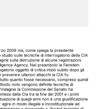
marzo 2009 ma, come spiega la presidente
o studio sulle tecniche di interrogatorio della CIA
gine sulla distruzione di alcune registrazioni
telligence Agency. Nel preambolo la Feinstein
gatorio oggetto di critica iniziò subito dopo gli
 prevenire ulteriori attacchi la CIA fu
are tutto quanto fosse necessario, compreso quindi
ttosto noto vengono definite tecniche di
l’indagine la Commissione del Senato ha
essi dalla CIa tra la fine del 2001 e i primi
situazione di quegli anni non è una giustificazione
r agire in modo illegale e incostituzionale ad
detenzione e ricorrendo a
“brutali tecniche di