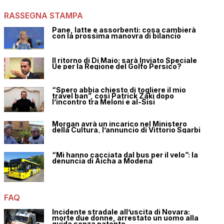
RASSEGNA STAMPA
Pane, latte e assorbenti: cosa cambierà
con la prossima manovra di bilancio
Il ritorno di Di Maio: sarà Inviato Speciale
Ue per la Regione del Golfo Persico?
“Spero abbia chiesto di togliere il mio
travel ban”, così Patrick Zaki dopo
l’incontro tra Meloni e al-Sisi
Morgan avrà un incarico nel Ministero
della Cultura, l’annuncio di Vittorio Sgarbi
“Mi hanno cacciata dal bus per il velo”: la
denuncia di Aicha a Modena
FAQ
Incidente stradale all’uscita di Novara:
morte due donne, arrestato un uomo alla
guida senza patente