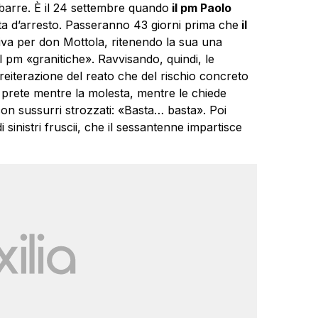
 sbarre. È il 24 settembre quando
il pm Paolo
sta d’arresto. Passeranno 43 giorni prima che
il
ttiva per don Mottola, ritenendo la sua una
l pm «granitiche». Ravvisando, quindi, le
i reiterazione del reato che del rischio concreto
il prete mentre la molesta, mentre le chiede
 con sussurri strozzati: «Basta… basta». Poi
i sinistri fruscii, che il sessantenne impartisce