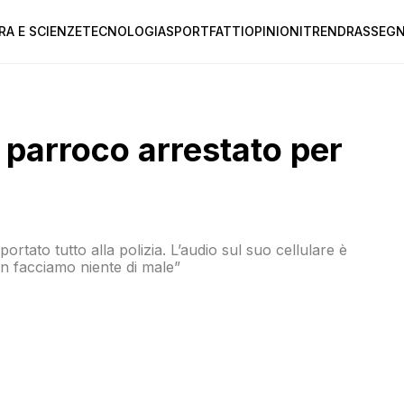
RA E SCIENZE
TECNOLOGIA
SPORT
FATTI
OPINIONI
TREND
RASSEGN
 parroco arrestato per
portato tutto alla polizia. L’audio sul suo cellulare è
on facciamo niente di male”