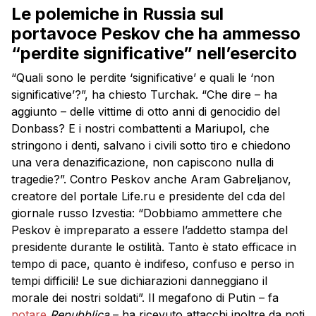
Le polemiche in Russia sul
portavoce Peskov che ha ammesso
“perdite significative” nell’esercito
“Quali sono le perdite ‘significative’ e quali le ‘non
significative’?”, ha chiesto Turchak. “Che dire – ha
aggiunto – delle vittime di otto anni di genocidio del
Donbass? E i nostri combattenti a Mariupol, che
stringono i denti, salvano i civili sotto tiro e chiedono
una vera denazificazione, non capiscono nulla di
tragedie?”. Contro Peskov anche Aram Gabreljanov,
creatore del portale Life.ru e presidente del cda del
giornale russo Izvestia: “Dobbiamo ammettere che
Peskov è impreparato a essere l’addetto stampa del
presidente durante le ostilità. Tanto è stato efficace in
tempo di pace, quanto è indifeso, confuso e perso in
tempi difficili! Le sue dichiarazioni danneggiano il
morale dei nostri soldati”. Il megafono di Putin – fa
notare
Repubblica
– ha ricevuto attacchi inoltre da noti