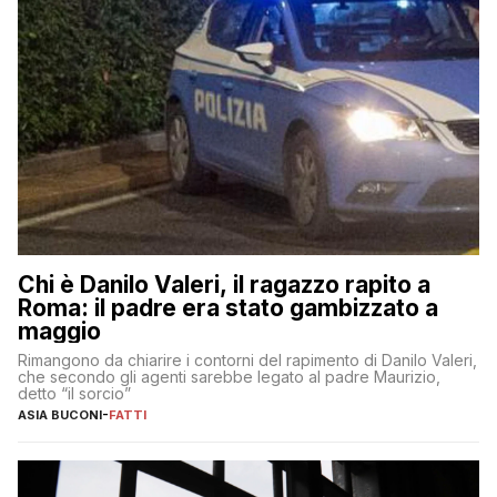
Chi è Danilo Valeri, il ragazzo rapito a
Roma: il padre era stato gambizzato a
maggio
Rimangono da chiarire i contorni del rapimento di Danilo Valeri,
che secondo gli agenti sarebbe legato al padre Maurizio,
detto “il sorcio”
ASIA BUCONI
-
FATTI