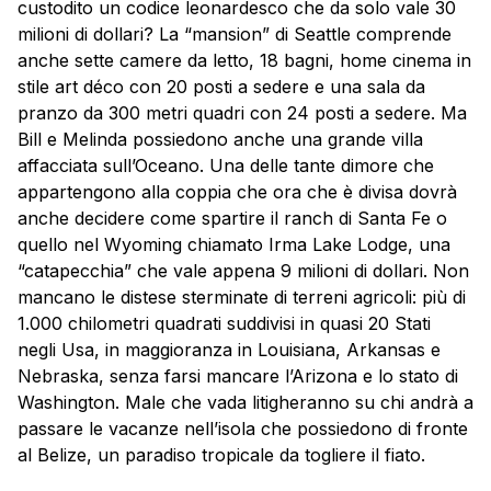
custodito un codice leonardesco che da solo vale 30
milioni di dollari? La “mansion” di Seattle comprende
anche sette camere da letto, 18 bagni, home cinema in
stile art déco con 20 posti a sedere e una sala da
pranzo da 300 metri quadri con 24 posti a sedere. Ma
Bill e Melinda possiedono anche una grande villa
affacciata sull’Oceano. Una delle tante dimore che
appartengono alla coppia che ora che è divisa dovrà
anche decidere come spartire il ranch di Santa Fe o
quello nel Wyoming chiamato Irma Lake Lodge, una
“catapecchia” che vale appena 9 milioni di dollari. Non
mancano le distese sterminate di terreni agricoli: più di
1.000 chilometri quadrati suddivisi in quasi 20 Stati
negli Usa, in maggioranza in Louisiana, Arkansas e
Nebraska, senza farsi mancare l’Arizona e lo stato di
Washington. Male che vada litigheranno su chi andrà a
passare le vacanze nell’isola che possiedono di fronte
al Belize, un paradiso tropicale da togliere il fiato.