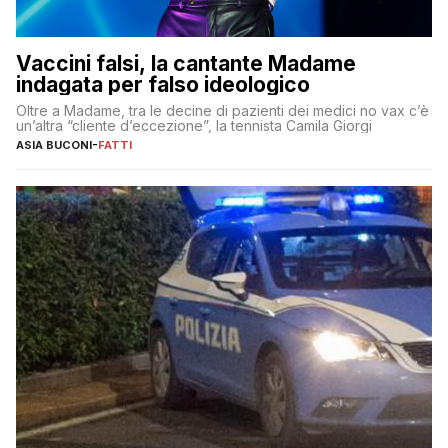
Vaccini falsi, la cantante Madame
indagata per falso ideologico
Oltre a Madame, tra le decine di pazienti dei medici no vax c’è
un’altra “cliente d’eccezione”, la tennista Camila Giorgi
ASIA BUCONI
-
FATTI