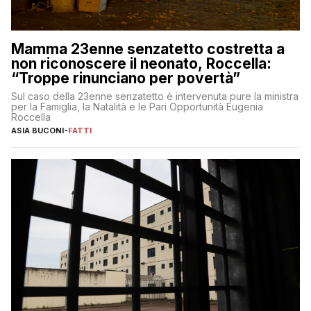
Mamma 23enne senzatetto costretta a
non riconoscere il neonato, Roccella:
“Troppe rinunciano per povertà”
Sul caso della 23enne senzatetto è intervenuta pure la ministra
per la Famiglia, la Natalità e le Pari Opportunità Eugenia
Roccella
ASIA BUCONI
-
FATTI