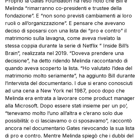
Proprio la Gates Foundation ha reso noto che Bill e
Melinda “rimarranno co-presidenti e trustee della
fondazione”. E “non sono previsti cambiamenti ai loro
ruoli o all’organizzazione”. E pensare che avevano
deciso di sposarsi con una lista dei “pro e contro” il
matrimonio sulla lavagna, come aveva rivelato la
stessa coppia durante la serie di Netflix ” Inside Bill’s
Brain”, realizzata nel 2019. “Doveva prendere una
decisione”, ha detto ridendo Melinda raccontando di
quando aveva scoperto la lista. “Ho valutato l’idea del
matrimonio molto seriamente”, ha aggiunto Bill durante
l’intervista del documentario. I due si erano conosciuti
ad una cena a New York nel 1987, poco dopo che
Melinda era entrata a lavorare come product manager
alla Microsoft. Dopo essere stati insieme per un po’,
“tenevamo molto l’uno all’altra e c’erano solo due
possibilità: o ci lasciavamo o ci sposavamo”, raccontò
ancora nel documentario Gates rievocando la sua lista
di pro e contro. Mentre Melinda spiegò che i dubbi del