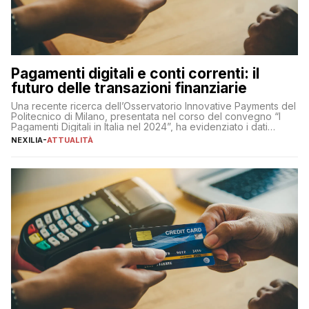
Pagamenti digitali e conti correnti: il
futuro delle transazioni finanziarie
Una recente ricerca dell’Osservatorio Innovative Payments del
Politecnico di Milano, presentata nel corso del convegno “I
Pagamenti Digitali in Italia nel 2024”, ha evidenziato i dati
definitivi del primo semestre 2024 relativamente alle
NEXILIA
-
ATTUALITÀ
transazioni dei pagamenti digitali con carta nel nostro Paese:
223 miliardi di euro. Si ritiene che il totale relativo ai 12 mesi […]