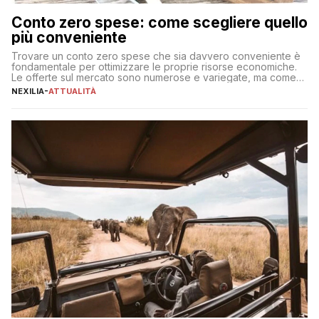
Conto zero spese: come scegliere quello
più conveniente
Trovare un conto zero spese che sia davvero conveniente è
fondamentale per ottimizzare le proprie risorse economiche.
Le offerte sul mercato sono numerose e variegate, ma come
individuare quella più adatta alle proprie esigenze senza
NEXILIA
-
ATTUALITÀ
incorrere in costi nascosti? Optare per un conto zero spese
significa eliminare le spese di gestione che spesso incidono
sul […]