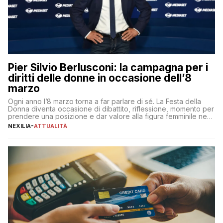
Pier Silvio Berlusconi: la campagna per i
diritti delle donne in occasione dell’8
marzo
Ogni anno l’8 marzo torna a far parlare di sé. La Festa della
Donna diventa occasione di dibattito, riflessione, momento per
prendere una posizione e dar valore alla figura femminile nella
sua complessità e crucialità. A lanciare un messaggio “forte e
NEXILIA
-
ATTUALITÀ
chiaro” quest’anno è stato anche Pier Silvio Berlusconi,
amministratore delegato di Mediaset, che ha […]