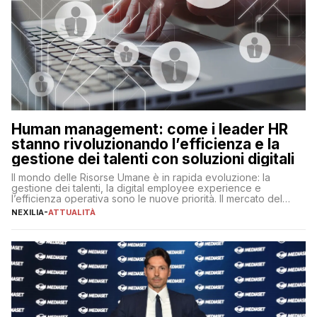
Human management: come i leader HR
stanno rivoluzionando l’efficienza e la
gestione dei talenti con soluzioni digitali
Il mondo delle Risorse Umane è in rapida evoluzione: la
gestione dei talenti, la digital employee experience e
l’efficienza operativa sono le nuove priorità. Il mercato del
lavoro, d’altra parte, è sempre più competitivo con una lotta
NEXILIA
-
ATTUALITÀ
per aggiudicarsi i talenti più validi che si intensifica e le
aspettative dei dipendenti in continua evoluzione. I […]