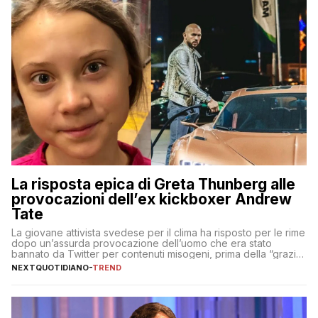
La risposta epica di Greta Thunberg alle
provocazioni dell’ex kickboxer Andrew
Tate
La giovane attivista svedese per il clima ha risposto per le rime
dopo un’assurda provocazione dell’uomo che era stato
bannato da Twitter per contenuti misogeni, prima della “grazia”
di Elon Musk
NEXTQUOTIDIANO
-
TREND