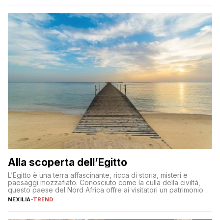
ogni mattina per preservare i progressi. Da qui si costruisce
tutto il resto. […]
Alla scoperta dell’Egitto
L’Egitto è una terra affascinante, ricca di storia, misteri e
paesaggi mozzafiato. Conosciuto come la culla della civiltà,
questo paese del Nord Africa offre ai visitatori un patrimonio
culturale unico al mondo. Attraverso i millenni, l’Egitto è stato il
NEXILIA
-
TREND
crocevia di grandi civiltà e culture, che hanno lasciato tracce
indelebili nella sua architettura, nelle tradizioni […]