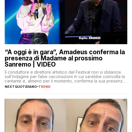
“A oggi è in gara”, Amadeus conferma la
presenza di Madame al prossimo
Sanremo | VIDEO
Il conduttore e direttore artistico del Festival non si sbilancia
sull’indagine per false vaccinazioni in cui sarebbe coinvolta la
cantante e, almeno per il momento, conferma la sua presenza
sul palco dell’Ariston
NEXTQUOTIDIANO
-
TREND