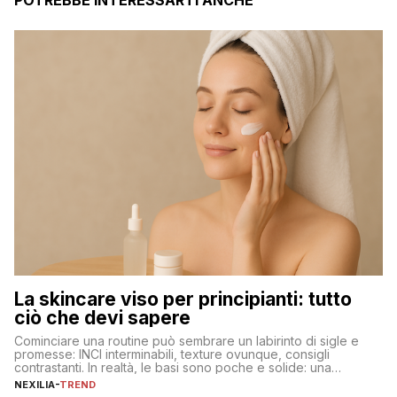
La skincare viso per principianti: tutto
ciò che devi sapere
Cominciare una routine può sembrare un labirinto di sigle e
promesse: INCI interminabili, texture ovunque, consigli
contrastanti. In realtà, le basi sono poche e solide: una
detersione delicata che non impoverisce, un’idratazione
NEXILIA
-
TREND
calibrata con sieri e creme ben formulati, e la fotoprotezione