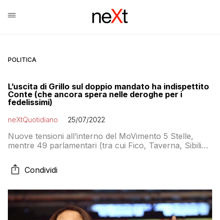
POLITICA
L’uscita di Grillo sul doppio mandato ha indispettito
Conte (che ancora spera nelle deroghe per i
fedelissimi)
neXtQuotidiano
25/07/2022
Nuove tensioni all’interno del MoVimento 5 Stelle,
mentre 49 parlamentari (tra cui Fico, Taverna, Sibilia,
Bonafede e Toninelli) rimangono appesi alla possibilità
di una deroga alle regole
Condividi