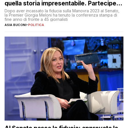
quella storia impresentabile. Parteciperò
al 25 aprile”
Dopo aver incassato la fiducia sulla Manovra 2023 al Senato,
la Premier Giorgia Meloni ha tenuto la conferenza stampa di
fine anno di fronte a 45 giornalisti
ASIA BUCONI
-
POLITICA