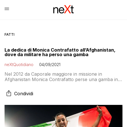
FATTI
La dedica di Monica Contrafatto all’Afghanistan,
dove da militare ha perso una gamba
neXtQuotidiano
04/09/2021
Nel 2012 da Caporale maggiore in missione in
Afghanistan Monica Contrafatto perse una gamba in
seguito alle ferite causate dall’esplosione di una
bomba. Oggi ha vinto il bronzo nei 100 metri alle
Condividi
Paralimpiadi e ha dedicato la medaglia al Paese caduto
sotto il controllo dei talebani