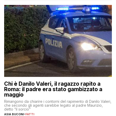
Chi è Danilo Valeri, il ragazzo rapito a
Roma: il padre era stato gambizzato a
maggio
Rimangono da chiarire i contorni del rapimento di Danilo Valeri,
che secondo gli agenti sarebbe legato al padre Maurizio,
detto “il sorcio”
ASIA BUCONI
-
FATTI