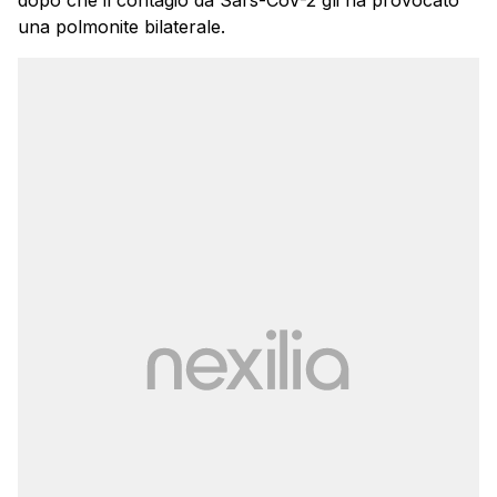
dopo che il contagio da Sars-CoV-2 gli ha provocato
una polmonite bilaterale.