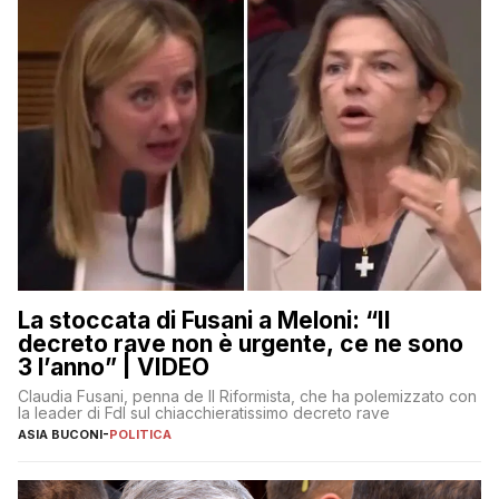
La stoccata di Fusani a Meloni: “Il
decreto rave non è urgente, ce ne sono
3 l’anno” | VIDEO
Claudia Fusani, penna de Il Riformista, che ha polemizzato con
la leader di FdI sul chiacchieratissimo decreto rave
ASIA BUCONI
-
POLITICA