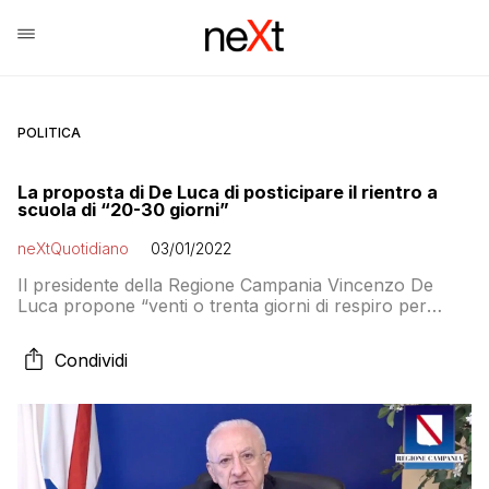
POLITICA
La proposta di De Luca di posticipare il rientro a
scuola di “20-30 giorni”
neXtQuotidiano
03/01/2022
Il presidente della Regione Campania Vincenzo De
Luca propone “venti o trenta giorni di respiro per
raffreddare il picco di contagio e sviluppare la più
vasta campagna di vaccinazione possibile per la
Condividi
popolazione studentesca”