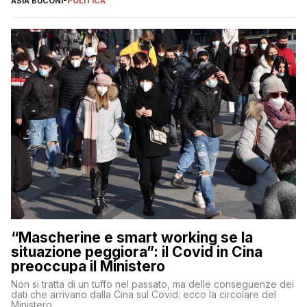
ASIA BUCONI
-
POLITICA
“Mascherine e smart working se la
situazione peggiora”: il Covid in Cina
preoccupa il Ministero
Non si tratta di un tuffo nel passato, ma delle conseguenze dei
dati che arrivano dalla Cina sul Covid: ecco la circolare del
Ministero