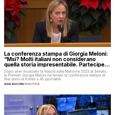
La conferenza stampa di Giorgia Meloni:
“Msi? Molti italiani non considerano
quella storia impresentabile. Parteciperò
al 25 aprile”
Dopo aver incassato la fiducia sulla Manovra 2023 al Senato,
la Premier Giorgia Meloni ha tenuto la conferenza stampa di
fine anno di fronte a 45 giornalisti
ASIA BUCONI
-
POLITICA