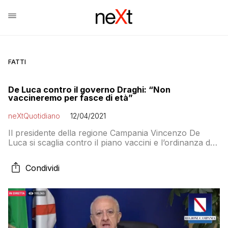
FATTI
De Luca contro il governo Draghi: “Non
vaccineremo per fasce di età”
neXtQuotidiano
12/04/2021
Il presidente della regione Campania Vincenzo De
Luca si scaglia contro il piano vaccini e l’ordinanza del
generale Figliuolo che prevede la somministrazione dei
vaccini per fasce di età, prima terminando gli over 80
Condividi
e poi a seguire i citaddini dai 79 ai 70 anni