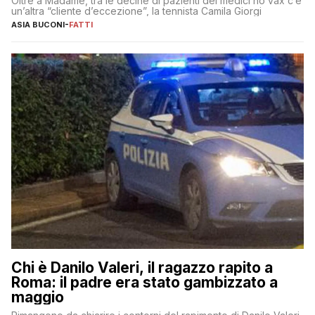
Oltre a Madame, tra le decine di pazienti dei medici no vax c’è
un’altra “cliente d’eccezione”, la tennista Camila Giorgi
ASIA BUCONI
-
FATTI
Chi è Danilo Valeri, il ragazzo rapito a
Roma: il padre era stato gambizzato a
maggio