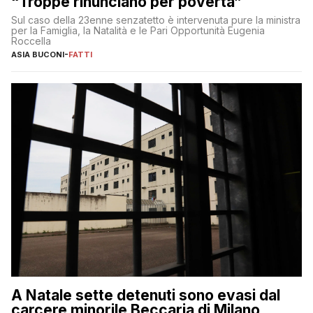
“Troppe rinunciano per povertà”
Sul caso della 23enne senzatetto è intervenuta pure la ministra
per la Famiglia, la Natalità e le Pari Opportunità Eugenia
Roccella
ASIA BUCONI
-
FATTI
A Natale sette detenuti sono evasi dal
carcere minorile Beccaria di Milano