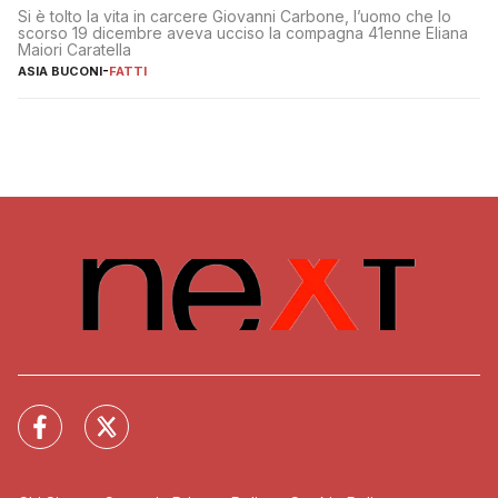
Si è tolto la vita in carcere Giovanni Carbone, l’uomo che lo
scorso 19 dicembre aveva ucciso la compagna 41enne Eliana
Maiori Caratella
ASIA BUCONI
-
FATTI