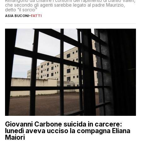
Rimangono da chiarire i contorni del rapimento di Danilo Valeri,
che secondo gli agenti sarebbe legato al padre Maurizio,
detto “il sorcio”
ASIA BUCONI
-
FATTI
Giovanni Carbone suicida in carcere:
lunedì aveva ucciso la compagna Eliana
Maiori