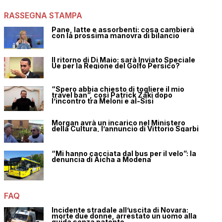
RASSEGNA STAMPA
Pane, latte e assorbenti: cosa cambierà
con la prossima manovra di bilancio
Il ritorno di Di Maio: sarà Inviato Speciale
Ue per la Regione del Golfo Persico?
“Spero abbia chiesto di togliere il mio
travel ban”, così Patrick Zaki dopo
l’incontro tra Meloni e al-Sisi
Morgan avrà un incarico nel Ministero
della Cultura, l’annuncio di Vittorio Sgarbi
“Mi hanno cacciata dal bus per il velo”: la
denuncia di Aicha a Modena
FAQ
Incidente stradale all’uscita di Novara:
morte due donne, arrestato un uomo alla
guida senza patente