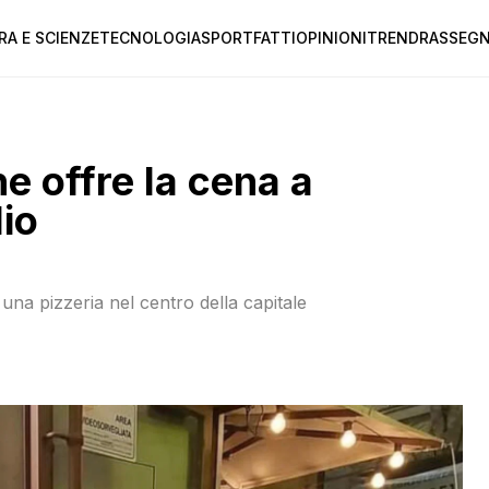
RA E SCIENZE
TECNOLOGIA
SPORT
FATTI
OPINIONI
TREND
RASSEGN
he offre la cena a
lio
, una pizzeria nel centro della capitale