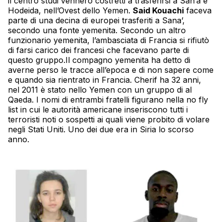
il centro studi vennero costretti a trasferirsi a San’a e
Hodeida, nell’Ovest dello
Yemen
.
Said
Kouachi
faceva
parte di una decina di europei trasferiti a Sana’,
secondo una fonte yemenita. Secondo un altro
funzionario yemenita, l’ambasciata di Francia si rifiutò
di farsi carico dei francesi che facevano parte di
questo gruppo.Il compagno yemenita ha detto di
averne perso le tracce all’epoca e di non sapere come
e quando sia rientrato in Francia. Cherif ha 32 anni,
nel 2011 è stato nello
Yemen
con un gruppo di al
Qaeda. I nomi di entrambi fratelli figurano nella no fly
list in cui le autorità americane inseriscono tutti i
terroristi noti o sospetti ai quali viene probito di volare
negli Stati Uniti. Uno dei due era in Siria lo scorso
anno.