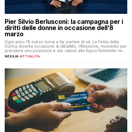
Pier Silvio Berlusconi: la campagna per i
diritti delle donne in occasione dell’8
marzo
Ogni anno l’8 marzo torna a far parlare di sé. La Festa della
Donna diventa occasione di dibattito, riflessione, momento per
prendere una posizione e dar valore alla figura femminile nella
sua complessità e crucialità. A lanciare un messaggio “forte e
NEXILIA
-
ATTUALITÀ
chiaro” quest’anno è stato anche Pier Silvio Berlusconi,
amministratore delegato di Mediaset, che ha […]