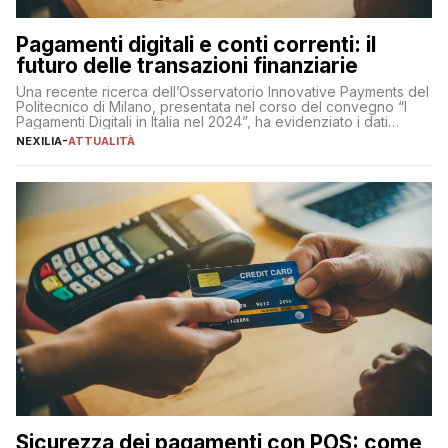
Pagamenti digitali e conti correnti: il
futuro delle transazioni finanziarie
Una recente ricerca dell’Osservatorio Innovative Payments del
Politecnico di Milano, presentata nel corso del convegno “I
Pagamenti Digitali in Italia nel 2024”, ha evidenziato i dati
definitivi del primo semestre 2024 relativamente alle
NEXILIA
-
ATTUALITÀ
transazioni dei pagamenti digitali con carta nel nostro Paese:
223 miliardi di euro. Si ritiene che il totale relativo ai 12 mesi […]
Sicurezza dei pagamenti con POS: come