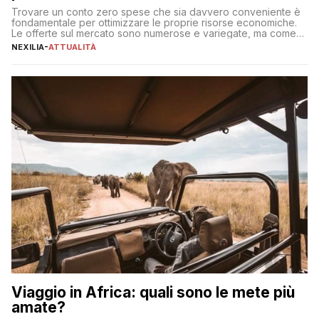
Trovare un conto zero spese che sia davvero conveniente è
fondamentale per ottimizzare le proprie risorse economiche.
Le offerte sul mercato sono numerose e variegate, ma come
individuare quella più adatta alle proprie esigenze senza
NEXILIA
-
ATTUALITÀ
incorrere in costi nascosti? Optare per un conto zero spese
significa eliminare le spese di gestione che spesso incidono
sul […]
Viaggio in Africa: quali sono le mete più
amate?