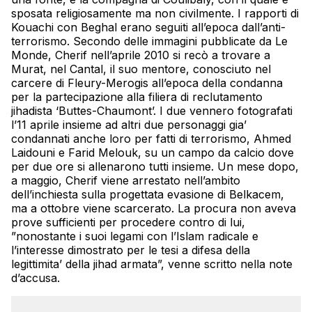
sposata religiosamente ma non civilmente. I rapporti di
Kouachi con Beghal erano seguiti all’epoca dall’anti-
terrorismo. Secondo delle immagini pubblicate da Le
Monde, Cherif nell’aprile 2010 si recò a trovare a
Murat, nel Cantal, il suo mentore, conosciuto nel
carcere di Fleury-Merogis all’epoca della
condanna
per la partecipazione alla filiera di reclutamento
jihadista ‘Buttes-Chaumont’. I due vennero fotografati
l’11 aprile insieme ad altri due personaggi gia’
condannati anche loro per fatti di terrorismo, Ahmed
Laidouni e Farid Melouk, su un campo da calcio dove
per due ore si allenarono tutti insieme. Un mese dopo,
a maggio, Cherif viene arrestato nell’ambito
dell’inchiesta sulla progettata evasione di Belkacem,
ma a ottobre viene scarcerato. La procura non aveva
prove sufficienti per procedere contro di lui,
”nonostante i suoi legami con l’Islam radicale e
l’interesse dimostrato per le tesi a difesa della
legittimita’ della jihad armata”, venne scritto nella note
d’accusa.