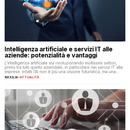
Intelligenza artificiale e servizi IT alle
aziende: potenzialità e vantaggi
L’intelligenza artificiale sta rivoluzionando moltissimi settori,
primo tra tutti quello aziendale, in particolare nei servizi IT alle
imprese. Infatti l’AI non è più una visione futuristica, ma una
realtà operativa che sta portando a un cambio significativo in
NEXILIA
-
ATTUALITÀ
ogni ambito. L’inserimento delle tecnologie di intelligenza
artificiale porta non solo all’ottimizzazione di diverse
operazioni, bensì comporta […]