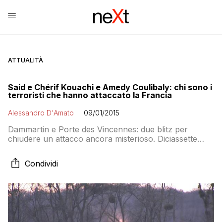
ATTUALITÀ
Said e Chérif Kouachi e Amedy Coulibaly: chi sono i
terroristi che hanno attaccato la Francia
Alessandro D'Amato
09/01/2015
Dammartin e Porte des Vincennes: due blitz per
chiudere un attacco ancora misterioso. Diciassette
morti, una donna in fuga: Hayat Boumeddiene. E un
mandante strombazzato a tutti: Al Qaida dello Yemen.
Condividi
Ma il terzo uomo ha detto di essere dell’ISIS