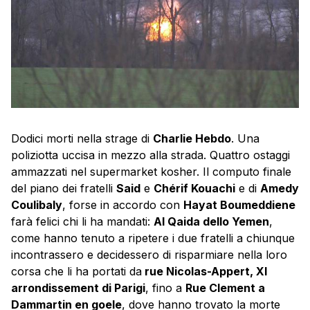
Dodici morti nella strage di
Charlie Hebdo
. Una
poliziotta uccisa in mezzo alla strada. Quattro ostaggi
ammazzati nel supermarket kosher. Il computo finale
del piano dei fratelli
Said
e
Chérif Kouachi
e di
Amedy
Coulibaly
, forse in accordo con
Hayat Boumeddiene
farà felici chi li ha mandati:
Al Qaida dello Yemen
,
come hanno tenuto a ripetere i due fratelli a chiunque
incontrassero e decidessero di risparmiare nella loro
corsa che li ha portati da
rue Nicolas-Appert, XI
arrondissement di Parigi
, fino a
Rue Clement a
Dammartin en goele
, dove hanno trovato la morte