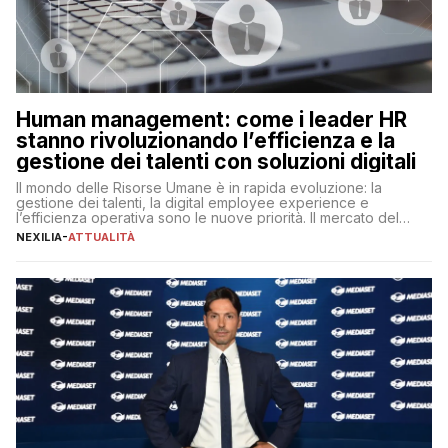
Human management: come i leader HR
stanno rivoluzionando l’efficienza e la
gestione dei talenti con soluzioni digitali
Il mondo delle Risorse Umane è in rapida evoluzione: la
gestione dei talenti, la digital employee experience e
l’efficienza operativa sono le nuove priorità. Il mercato del
lavoro, d’altra parte, è sempre più competitivo con una lotta
NEXILIA
-
ATTUALITÀ
per aggiudicarsi i talenti più validi che si intensifica e le
aspettative dei dipendenti in continua evoluzione. I […]