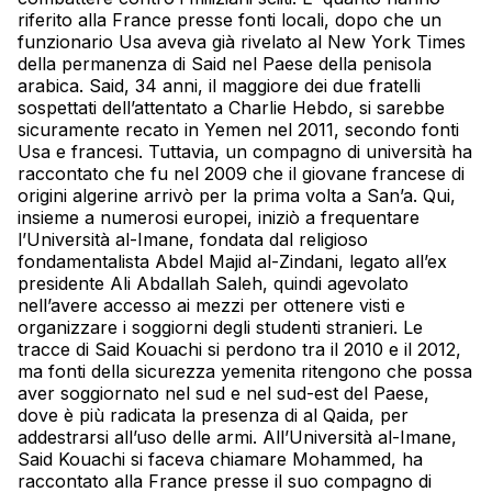
riferito alla France presse fonti locali, dopo che un
funzionario Usa aveva già rivelato al New York Times
della permanenza di Said nel Paese della penisola
arabica. Said, 34 anni, il maggiore dei due fratelli
sospettati dell’attentato a Charlie Hebdo, si sarebbe
sicuramente recato in
Yemen
nel 2011, secondo fonti
Usa e francesi. Tuttavia, un compagno di università ha
raccontato che fu nel 2009 che il giovane francese di
origini algerine arrivò per la prima volta a San’a. Qui,
insieme a numerosi europei, iniziò a frequentare
l’Università al-Imane, fondata dal religioso
fondamentalista Abdel Majid al-Zindani, legato all’ex
presidente Ali Abdallah Saleh, quindi agevolato
nell’avere accesso ai mezzi per ottenere visti e
organizzare i soggiorni degli studenti stranieri. Le
tracce di Said
Kouachi
si perdono tra il 2010 e il 2012,
ma fonti della sicurezza yemenita ritengono che possa
aver soggiornato nel sud e nel sud-est del Paese,
dove è più radicata la presenza di al Qaida, per
addestrarsi all’uso delle armi. All’Università al-Imane,
Said
Kouachi
si faceva chiamare Mohammed, ha
raccontato alla France presse il suo compagno di