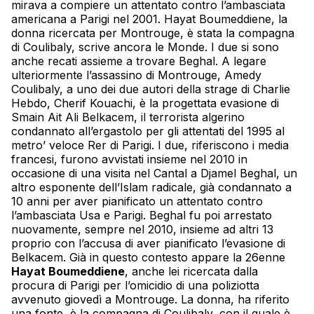
mirava a compiere un attentato contro l’ambasciata
americana a Parigi nel 2001. Hayat Boumeddiene, la
donna ricercata per Montrouge, è stata la compagna
di
Coulibaly
, scrive ancora le Monde. I due si sono
anche recati assieme a trovare Beghal. A legare
ulteriormente l’assassino di Montrouge, Amedy
Coulibaly
, a uno dei due autori della strage di Charlie
Hebdo, Cherif Kouachi, è la progettata evasione di
Smain Ait Ali Belkacem, il terrorista algerino
condannato all’ergastolo per gli attentati del 1995 al
metro’ veloce Rer di Parigi. I due, riferiscono i media
francesi, furono avvistati insieme nel 2010 in
occasione di una visita nel Cantal a Djamel Beghal, un
altro esponente dell’Islam radicale, già condannato a
10 anni per aver pianificato un attentato contro
l’ambasciata Usa e Parigi. Beghal fu poi arrestato
nuovamente, sempre nel 2010, insieme ad altri 13
proprio con l’accusa di aver pianificato l’evasione di
Belkacem. Già in questo contesto appare la 26enne
Hayat Boumeddiene
, anche lei ricercata dalla
procura di Parigi per l’omicidio di una poliziotta
avvenuto giovedì a Montrouge. La donna, ha riferito
una fonte, è la compagna di
Coulibaly
, con il quale è