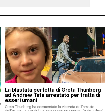
La blastata perfetta di Greta Thunberg
ad Andrew Tate arrestato per tratta di
esseri umani
O
Greta Thunberg ha commentato la vicenda dell’arresto
dell’ex campione di kickboxing con una nuovo (e definitivo)