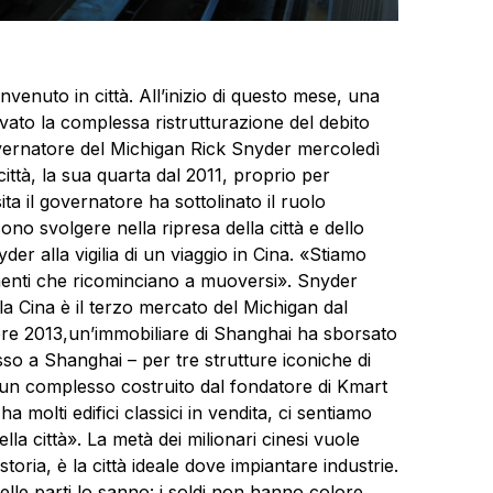
nvenuto in città. All’inizio di questo mese, una
vato la complessa ristrutturazione del debito
 governatore del Michigan Rick Snyder mercoledì
ittà, la sua quarta dal 2011, proprio per
ita il governatore ha sottolinato il ruolo
no svolgere nella ripresa della città e dello
der alla vigilia di un viaggio in Cina. «Stiamo
imenti che ricominciano a muoversi». Snyder
 la Cina è il terzo mercato del Michigan dal
mbre 2013,un’immobiliare di Shanghai ha sborsato
usso a Shanghai – per tre strutture iconiche di
 e un complesso costruito dal fondatore di Kmart
molti edifici classici in vendita, ci sentiamo
ella città». La metà dei milionari cinesi vuole
toria, è la città ideale dove impiantare industrie.
uelle parti lo sanno: i soldi non hanno colore.