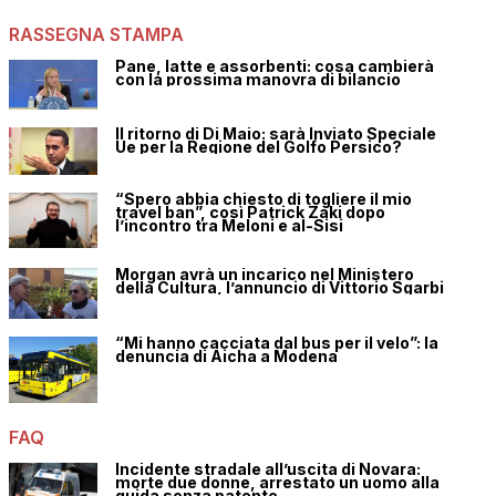
RASSEGNA STAMPA
Pane, latte e assorbenti: cosa cambierà
con la prossima manovra di bilancio
Il ritorno di Di Maio: sarà Inviato Speciale
Ue per la Regione del Golfo Persico?
“Spero abbia chiesto di togliere il mio
travel ban”, così Patrick Zaki dopo
l’incontro tra Meloni e al-Sisi
Morgan avrà un incarico nel Ministero
della Cultura, l’annuncio di Vittorio Sgarbi
“Mi hanno cacciata dal bus per il velo”: la
denuncia di Aicha a Modena
FAQ
Incidente stradale all’uscita di Novara:
morte due donne, arrestato un uomo alla
guida senza patente