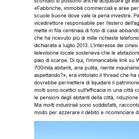
scontato si possono anche acquistare gli edific
«Fabbriche, immobili commerciali e aree per le 
scuole buone dove vale la pena investire. P
vicedirettore responsabile per l’estero dell
mette in fila centinaia di foto di case abband
che ha ricevuto più di mille richieste telefon
dichiarata a luglio 2013. L’interesse dei cines
televisione locale sosteneva che le abitazion
paio di scarpe. Di qui, l’immancabile link su W
700mila abitanti, aria pulita, niente inquina
aspettando?», era intitolato il thread che ha ri
dovrebbe permettere di liquidare il patrimonio
molti sono scettici sull’efficacia in una città
le pensioni degli abitanti della città, riduzione
Ma molti industriali sono soddisfatti, racco
modo per azzerare il debito e ricominciare d