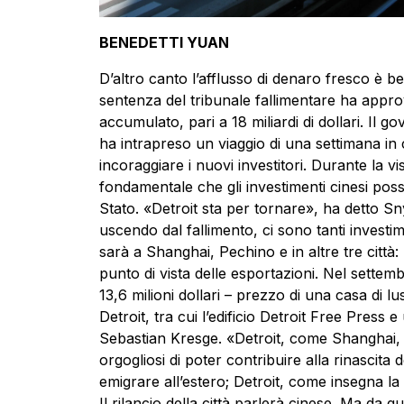
BENEDETTI YUAN
D’altro canto l’afflusso di denaro fresco è be
sentenza del tribunale fallimentare ha appro
accumulato, pari a 18 miliardi di dollari. Il
ha intrapreso un viaggio di una settimana in c
incoraggiare i nuovi investitori. Durante la vis
fondamentale che gli investimenti cinesi posso
Stato. «Detroit sta per tornare», ha detto Sny
uscendo dal fallimento, ci sono tanti invest
sarà a Shanghai, Pechino e in altre tre città:
punto di vista delle esportazioni. Nel sette
13,6 milioni dollari – prezzo di una casa di l
Detroit, tra cui l’edificio Detroit Free Press
Sebastian Kresge. «Detroit, come Shanghai, ha 
orgogliosi di poter contribuire alla rinascita d
emigrare all’estero; Detroit, come insegna la s
Il rilancio della città parlerà cinese. Ma da q