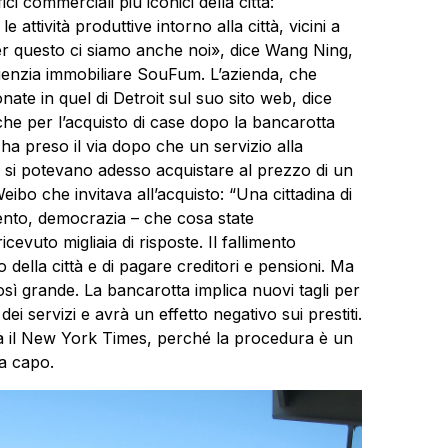
i commerciali più iconici della città:
attività produttive intorno alla città, vicini a
er questo ci siamo anche noi», dice Wang Ning,
’agenzia immobiliare SouFum. L’azienda, che
onate in quel di Detroit sul suo sito web, dice
iche per l’acquisto di case dopo la bancarotta
i ha preso il via dopo che un servizio alla
i si potevano adesso acquistare al prezzo di un
eibo che invitava all’acquisto: “Una cittadina di
mento, democrazia – che cosa state
cevuto migliaia di risposte. Il fallimento
 della città e di pagare creditori e pensioni. Ma
 così grande. La bancarotta implica nuovi tagli per
 dei servizi e avrà un effetto negativo sui prestiti.
nta il New York Times, perché la procedura è un
a capo.