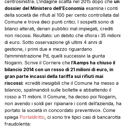
centrosinistra. L’indagine scatta nel 2015 dopo che
un
dossier del Ministero dell’Economia
esamina i conti
della società dei rifiuti al 100 per cento controllata dal
Comune e trova dieci punti critici. I sospetti sono di
bilanci alterati, denari pubblici mal impiegati, crediti
non riscossi. Risultato: un debito che sfiora i 35 milioni
di euro. Sotto osservazione gli ultimi 4 anni di
gestione, i primi due e mezzo riguardano
l’amministrazione Pd, quelli successivi la giunta
Nogarin. Scrive il Corriere che
l’Aamps ha chiuso il
bilancio 2014 con un rosso di 21 milioni di euro, in
gran parte incassi della tariffa sui rifiuti mai
riscossi:
«crediti inesigibili che il Comune ha messo a
bilancio, spalmandoli sulle bollette e abbattendo il
rosso a 11 milioni. Il Comune, ha deciso poi Nogarin,
non avendo i soldi per ripianare i conti dell’azienda, ha
portato la società in concordato preventivo». Come
spiega
Portaldiritto
, ci sono tre tipici casi di bancarotta
fraudolenta: