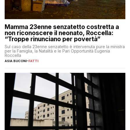
Mamma 23enne senzatetto costretta a
non riconoscere il neonato, Roccella:
“Troppe rinunciano per povertà”
Sul caso della 23enne senzatetto è intervenuta pure la ministra
per la Famiglia, la Natalità e le Pari Opportunità Eugenia
Roccella
ASIA BUCONI
-
FATTI