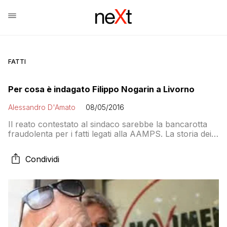
FATTI
Per cosa è indagato Filippo Nogarin a Livorno
Alessandro D'Amato
08/05/2016
Il reato contestato al sindaco sarebbe la bancarotta
fraudolenta per i fatti legati alla AAMPS. La storia dei
crediti inesigibili e quella dell’assunzione dei 33 precari.
E un’exit strategy possibile: le dimissioni
Condividi