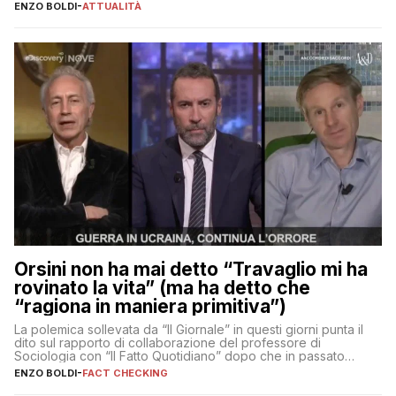
ENZO BOLDI
-
ATTUALITÀ
Orsini non ha mai detto “Travaglio mi ha
rovinato la vita” (ma ha detto che
“ragiona in maniera primitiva”)
La polemica sollevata da “Il Giornale” in questi giorni punta il
dito sul rapporto di collaborazione del professore di
Sociologia con “Il Fatto Quotidiano” dopo che in passato
erano volati stracci
ENZO BOLDI
-
FACT CHECKING