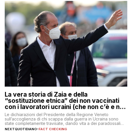
La vera storia di Zaia e della
“sostituzione etnica” dei non vaccinati
con i lavoratori ucraini (che non c’è e non
ci sarà)
Le dichiarazioni del Presidente della Regione Veneto
sull’accoglienza di chi scappa dalla guerra in Ucraina sono
state completamente travisate, dando vita a dei paradossali
falsi che girano sui social
NEXTQUOTIDIANO
-
FACT CHECKING