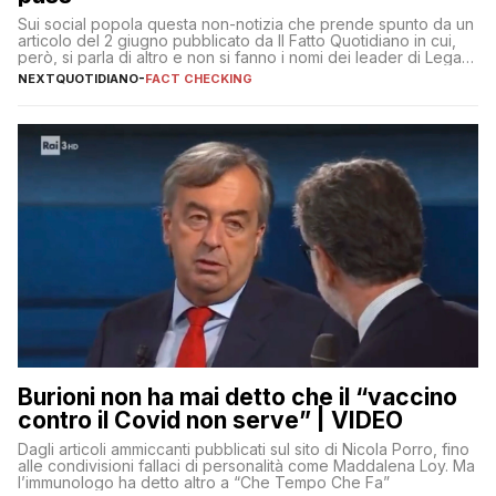
Sui social popola questa non-notizia che prende spunto da un
articolo del 2 giugno pubblicato da Il Fatto Quotidiano in cui,
però, si parla di altro e non si fanno i nomi dei leader di Lega e
Fratelli d’Italia
NEXTQUOTIDIANO
-
FACT CHECKING
Burioni non ha mai detto che il “vaccino
contro il Covid non serve” | VIDEO
Dagli articoli ammiccanti pubblicati sul sito di Nicola Porro, fino
alle condivisioni fallaci di personalità come Maddalena Loy. Ma
l’immunologo ha detto altro a “Che Tempo Che Fa”