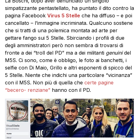
La Boschi, dopo aver denunciato un singolo
simpatizzante pentastellato, ha puntato il dito contro la
pagina Facebook
Virus 5 Stelle
che ha diffuso – e poi
cancellato – l’immagine incriminata. Qualcuno sostiene
che si tratti di una polemica montata ad arte per
gettare fango sui 5 Stelle. Sbirciando i profili di due
degli amministratori però non sembra di trovarsi di
fronte a dei “troll del PD” ma a dei militanti
genuini
del
M5S. Ci sono, come è obbligo, le foto ai banchetti, i
selfie con Di Maio, Grillo e altri esponenti di spicco del
5 Stelle. Niente che indichi una particolare “vicinanza”
con il M5S. Non più di quella che
certe pagine
“becero- renziane”
hanno con il PD.