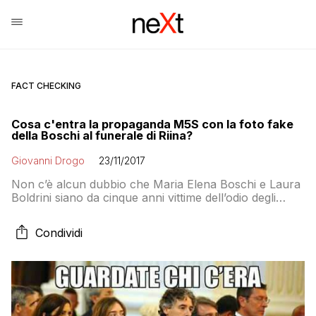
FACT CHECKING
Cosa c'entra la propaganda M5S con la foto fake
della Boschi al funerale di Riina?
Giovanni Drogo
23/11/2017
Non c’è alcun dubbio che Maria Elena Boschi e Laura
Boldrini siano da cinque anni vittime dell’odio degli
elettori dei partiti d’opposizione (5 Stelle inclusi). Così
come è vero che spesso accade anche il contrario. In
Condividi
questo caso, però…