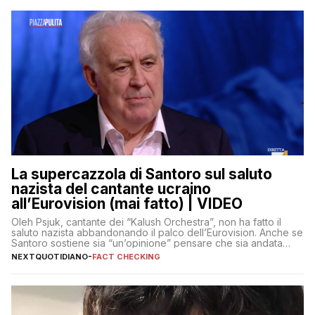
La supercazzola di Santoro sul saluto
nazista del cantante ucraino
all’Eurovision (mai fatto) | VIDEO
Oleh Psjuk, cantante dei “Kalush Orchestra”, non ha fatto il
saluto nazista abbandonando il palco dell’Eurovision. Anche se
Santoro sostiene sia “un’opinione” pensare che sia andata
così
NEXTQUOTIDIANO
-
FACT CHECKING