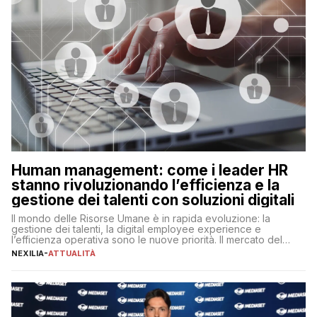
Human management: come i leader HR
stanno rivoluzionando l’efficienza e la
gestione dei talenti con soluzioni digitali
Il mondo delle Risorse Umane è in rapida evoluzione: la
gestione dei talenti, la digital employee experience e
l’efficienza operativa sono le nuove priorità. Il mercato del
lavoro, d’altra parte, è sempre più competitivo con una lotta
NEXILIA
-
ATTUALITÀ
per aggiudicarsi i talenti più validi che si intensifica e le
aspettative dei dipendenti in continua evoluzione. I […]