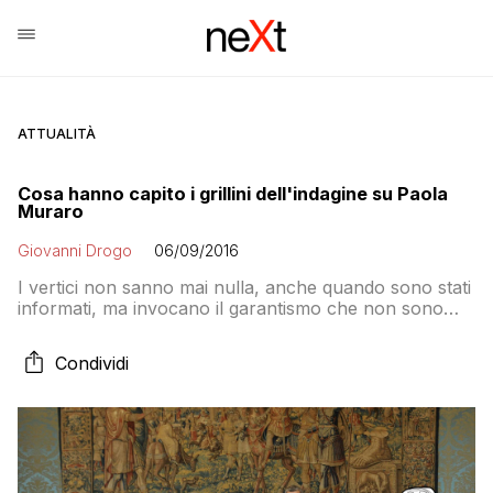
ATTUALITÀ
Cosa hanno capito i grillini dell'indagine su Paola
Muraro
Giovanni Drogo
06/09/2016
I vertici non sanno mai nulla, anche quando sono stati
informati, ma invocano il garantismo che non sono
disposti a concedere agli avversari politici. La base
invece si spacca, c’è chi vorrebbe cacciare la Raggi,
Condividi
chi è deluso dal Movimento e chi implora Grillo di
“teleguidare” la sindaca di roma.