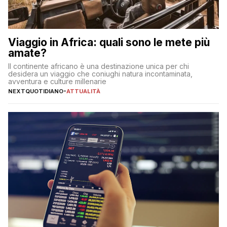
Viaggio in Africa: quali sono le mete più
amate?
Il continente africano è una destinazione unica per chi
desidera un viaggio che coniughi natura incontaminata,
avventura e culture millenarie
NEXTQUOTIDIANO
-
ATTUALITÀ