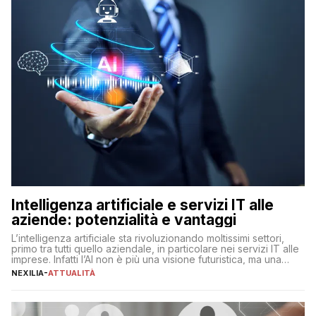
Intelligenza artificiale e servizi IT alle
aziende: potenzialità e vantaggi
L’intelligenza artificiale sta rivoluzionando moltissimi settori,
primo tra tutti quello aziendale, in particolare nei servizi IT alle
imprese. Infatti l’AI non è più una visione futuristica, ma una
realtà operativa che sta portando a un cambio significativo in
NEXILIA
-
ATTUALITÀ
ogni ambito. L’inserimento delle tecnologie di intelligenza
artificiale porta non solo all’ottimizzazione di diverse
operazioni, bensì comporta […]