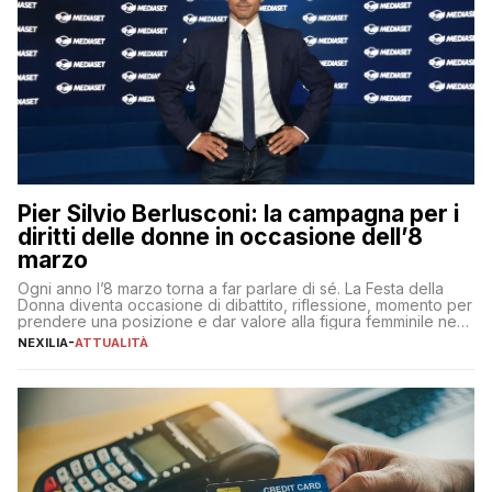
Pier Silvio Berlusconi: la campagna per i
diritti delle donne in occasione dell’8
marzo
Ogni anno l’8 marzo torna a far parlare di sé. La Festa della
Donna diventa occasione di dibattito, riflessione, momento per
prendere una posizione e dar valore alla figura femminile nella
sua complessità e crucialità. A lanciare un messaggio “forte e
NEXILIA
-
ATTUALITÀ
chiaro” quest’anno è stato anche Pier Silvio Berlusconi,
amministratore delegato di Mediaset, che ha […]