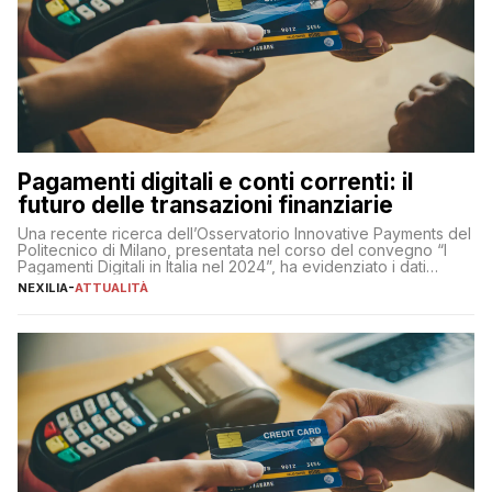
Pagamenti digitali e conti correnti: il
futuro delle transazioni finanziarie
Una recente ricerca dell’Osservatorio Innovative Payments del
Politecnico di Milano, presentata nel corso del convegno “I
Pagamenti Digitali in Italia nel 2024”, ha evidenziato i dati
definitivi del primo semestre 2024 relativamente alle
NEXILIA
-
ATTUALITÀ
transazioni dei pagamenti digitali con carta nel nostro Paese:
223 miliardi di euro. Si ritiene che il totale relativo ai 12 mesi […]