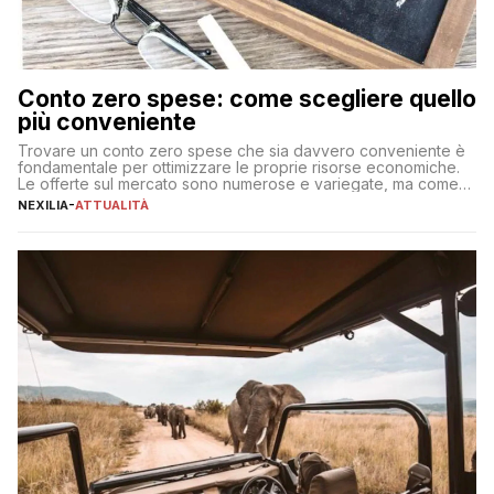
Conto zero spese: come scegliere quello
più conveniente
Trovare un conto zero spese che sia davvero conveniente è
fondamentale per ottimizzare le proprie risorse economiche.
Le offerte sul mercato sono numerose e variegate, ma come
individuare quella più adatta alle proprie esigenze senza
NEXILIA
-
ATTUALITÀ
incorrere in costi nascosti? Optare per un conto zero spese
significa eliminare le spese di gestione che spesso incidono
sul […]