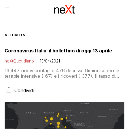
ATTUALITÀ
Coronavirus Italia: il bollettino di oggi 13 aprile
neXtQuotidiano
13/04/2021
13.447 nuovi contagi e 476 decessi. Diminuiscono le
terapie intensive (-67) e i ricoveri (-377). Il tasso di
positività scende al 4,4% e le dosi di vaccino
somministrate sono 13.377.145.
Condividi