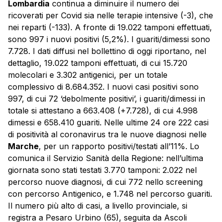
Lombardia
continua a diminuire il numero dei
ricoverati per Covid sia nelle terapie intensive (-3), che
nei reparti (-133). A fronte di 19.022 tamponi effettuati,
sono 997 i nuovi positivi (5,2%). I guariti/dimessi sono
7.728. I dati diffusi nel bollettino di oggi riportano, nel
dettaglio, 19.022 tamponi effettuati, di cui 15.720
molecolari e 3.302 antigenici, per un totale
complessivo di 8.684.352. I nuovi casi positivi sono
997, di cui 72 ‘debolmente positivi’, i guariti/dimessi in
totale si attestano a 663.408 (+7.728), di cui 4.998
dimessi e 658.410 guariti. Nelle ultime 24 ore 222 casi
di positività al coronavirus tra le nuove diagnosi nelle
Marche
, per un rapporto positivi/testati all’11%. Lo
comunica il Servizio Sanità della Regione: nell’ultima
giornata sono stati testati 3.770 tamponi: 2.022 nel
percorso nuove diagnosi, di cui 772 nello screening
con percorso Antigenico, e 1.748 nel percorso guariti.
Il numero più alto di casi, a livello provinciale, si
registra a Pesaro Urbino (65), seguita da Ascoli