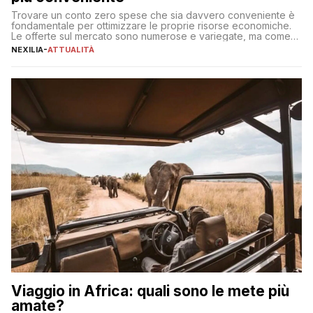
Trovare un conto zero spese che sia davvero conveniente è
fondamentale per ottimizzare le proprie risorse economiche.
Le offerte sul mercato sono numerose e variegate, ma come
individuare quella più adatta alle proprie esigenze senza
NEXILIA
-
ATTUALITÀ
incorrere in costi nascosti? Optare per un conto zero spese
significa eliminare le spese di gestione che spesso incidono
sul […]
Viaggio in Africa: quali sono le mete più
amate?