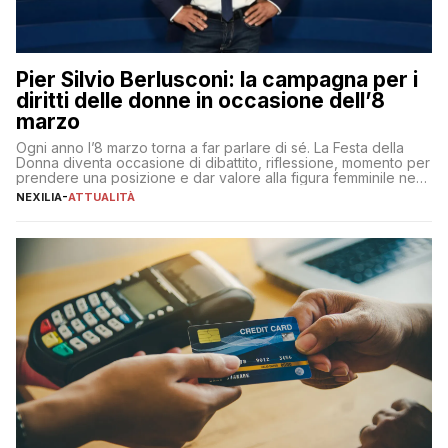
Pier Silvio Berlusconi: la campagna per i
diritti delle donne in occasione dell’8
marzo
Ogni anno l’8 marzo torna a far parlare di sé. La Festa della
Donna diventa occasione di dibattito, riflessione, momento per
prendere una posizione e dar valore alla figura femminile nella
sua complessità e crucialità. A lanciare un messaggio “forte e
NEXILIA
-
ATTUALITÀ
chiaro” quest’anno è stato anche Pier Silvio Berlusconi,
amministratore delegato di Mediaset, che ha […]