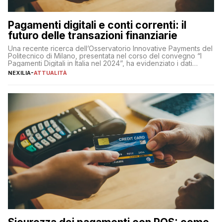
Pagamenti digitali e conti correnti: il
futuro delle transazioni finanziarie
Una recente ricerca dell’Osservatorio Innovative Payments del
Politecnico di Milano, presentata nel corso del convegno “I
Pagamenti Digitali in Italia nel 2024”, ha evidenziato i dati
definitivi del primo semestre 2024 relativamente alle
NEXILIA
-
ATTUALITÀ
transazioni dei pagamenti digitali con carta nel nostro Paese:
223 miliardi di euro. Si ritiene che il totale relativo ai 12 mesi […]