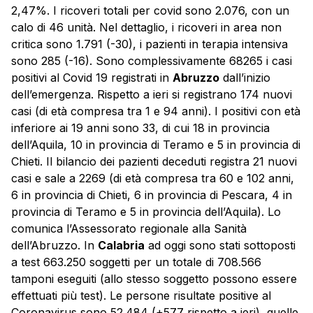
2,47%. I ricoveri totali per covid sono 2.076, con un
calo di 46 unità. Nel dettaglio, i ricoveri in area non
critica sono 1.791 (-30), i pazienti in terapia intensiva
sono 285 (-16). Sono complessivamente 68265 i casi
positivi al Covid 19 registrati in
Abruzzo
dall’inizio
dell’emergenza. Rispetto a ieri si registrano 174 nuovi
casi (di età compresa tra 1 e 94 anni). I positivi con età
inferiore ai 19 anni sono 33, di cui 18 in provincia
dell’Aquila, 10 in provincia di Teramo e 5 in provincia di
Chieti. Il bilancio dei pazienti deceduti registra 21 nuovi
casi e sale a 2269 (di età compresa tra 60 e 102 anni,
6 in provincia di Chieti, 6 in provincia di Pescara, 4 in
provincia di Teramo e 5 in provincia dell’Aquila). Lo
comunica l’Assessorato regionale alla Sanità
dell’Abruzzo. In
Calabria
ad oggi sono stati sottoposti
a test 663.250 soggetti per un totale di 708.566
tamponi eseguiti (allo stesso soggetto possono essere
effettuati più test). Le persone risultate positive al
Coronavirus sono 52.484 (+577 rispetto a ieri), quelle