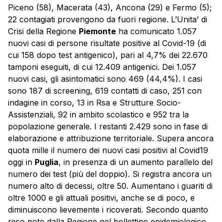
Piceno (58), Macerata (43), Ancona (29) e Fermo (5);
22 contagiati provengono da fuori regione. L’Unita’ di
Crisi della Regione
Piemonte
ha comunicato 1.057
nuovi casi di persone risultate positive al Covid-19 (di
cui 158 dopo test antigenico), pari al 4,7% dei 22.670
tamponi eseguiti, di cui 12.409 antigenici. Dei 1.057
nuovi casi, gli asintomatici sono 469 (44,4%). I casi
sono 187 di screening, 619 contatti di caso, 251 con
indagine in corso, 13 in Rsa e Strutture Socio-
Assistenziali, 92 in ambito scolastico e 952 tra la
popolazione generale. I restanti 2.429 sono in fase di
elaborazione e attribuzione territoriale. Supera ancora
quota mille il numero dei nuovi casi positivi al Covid19
oggi in
Puglia
, in presenza di un aumento parallelo del
numero dei test (più del doppio). Si registra ancora un
numero alto di decessi, oltre 50. Aumentano i guariti di
oltre 1000 e gli attuali positivi, anche se di poco, e
diminuiscono lievemente i ricoverati. Secondo quanto
reso noto dalla Regione nel bollettino epidemiologico