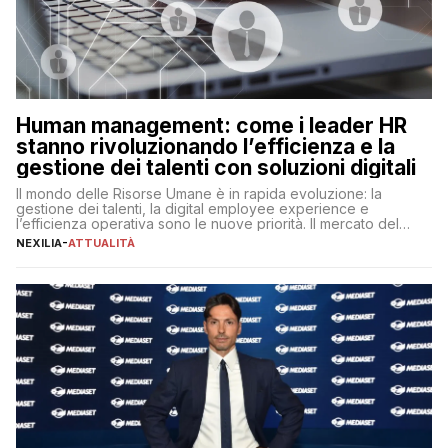
Human management: come i leader HR
stanno rivoluzionando l’efficienza e la
gestione dei talenti con soluzioni digitali
Il mondo delle Risorse Umane è in rapida evoluzione: la
gestione dei talenti, la digital employee experience e
l’efficienza operativa sono le nuove priorità. Il mercato del
lavoro, d’altra parte, è sempre più competitivo con una lotta
NEXILIA
-
ATTUALITÀ
per aggiudicarsi i talenti più validi che si intensifica e le
aspettative dei dipendenti in continua evoluzione. I […]