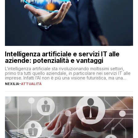
Intelligenza artificiale e servizi IT alle
aziende: potenzialità e vantaggi
L’intelligenza artificiale sta rivoluzionando moltissimi settori,
primo tra tutti quello aziendale, in particolare nei servizi IT alle
imprese. Infatti l’AI non è più una visione futuristica, ma una
realtà operativa che sta portando a un cambio significativo in
NEXILIA
-
ATTUALITÀ
ogni ambito. L’inserimento delle tecnologie di intelligenza
artificiale porta non solo all’ottimizzazione di diverse
operazioni, bensì comporta […]