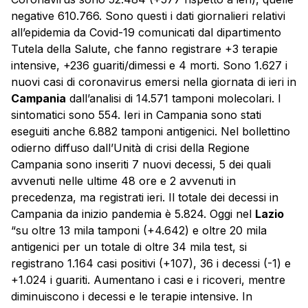
negative 610.766. Sono questi i dati giornalieri relativi
all’epidemia da Covid-19 comunicati dal dipartimento
Tutela della Salute, che fanno registrare +3 terapie
intensive, +236 guariti/dimessi e 4 morti. Sono 1.627 i
nuovi casi di coronavirus emersi nella giornata di ieri in
Campania
dall’analisi di 14.571 tamponi molecolari. I
sintomatici sono 554. Ieri in Campania sono stati
eseguiti anche 6.882 tamponi antigenici. Nel bollettino
odierno diffuso dall’Unità di crisi della Regione
Campania sono inseriti 7 nuovi decessi, 5 dei quali
avvenuti nelle ultime 48 ore e 2 avvenuti in
precedenza, ma registrati ieri. Il totale dei decessi in
Campania da inizio pandemia è 5.824. Oggi nel
Lazio
“su oltre 13 mila tamponi (+4.642) e oltre 20 mila
antigenici per un totale di oltre 34 mila test, si
registrano 1.164 casi positivi (+107), 36 i decessi (-1) e
+1.024 i guariti. Aumentano i casi e i ricoveri, mentre
diminuiscono i decessi e le terapie intensive. In